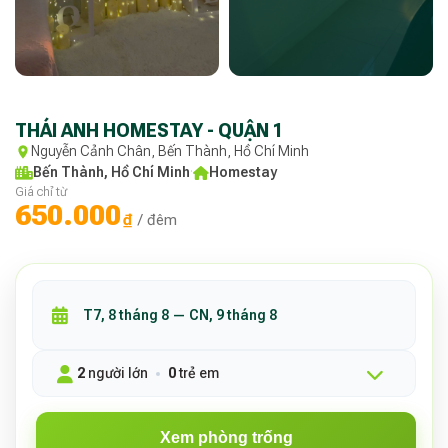
THÁI ANH HOMESTAY - QUẬN 1
Nguyễn Cảnh Chân, Bến Thành, Hồ Chí Minh
Bến Thành, Hồ Chí Minh
·
Homestay
Giá chỉ từ
650.000
₫
/ đêm
2
người lớn
0
trẻ em
Xem phòng trống