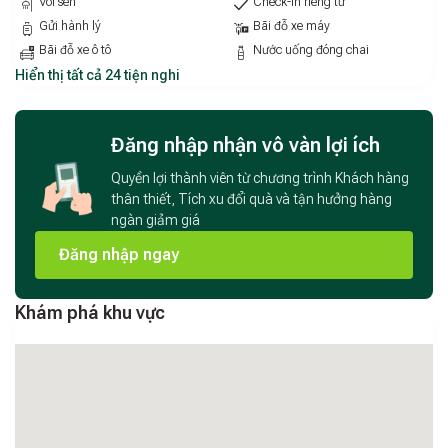
Vòi sen
Check-in riêng tư
với
máy chiếu và Netflix miễn phí
.
Gửi hành lý
Bãi đỗ xe máy
Bãi đỗ xe ô tô
Nước uống đóng chai
Độc đáo:
Homestay còn cung cấp dịch vụ
decor sinh
Hiển thị tất cả 24 tiện nghi
nhật, cầu hôn, tỏ tình
, mang đến những bất ngờ lãng
mạn cho người thương của bạn.
An toàn và thuận tiện:
Bạn có thể tự do
check-in bằng
Đăng nhập nhận vô vàn lợi ích
mã khóa
, đảm bảo sự riêng tư và an toàn tuyệt đối.
Quyền lợi thành viên từ chương trình Khách hàng
thân thiết, Tích xu đổi quà và tận hưởng hàng
ngàn giảm giá
Đăng nhập ngay
Khám phá khu vực