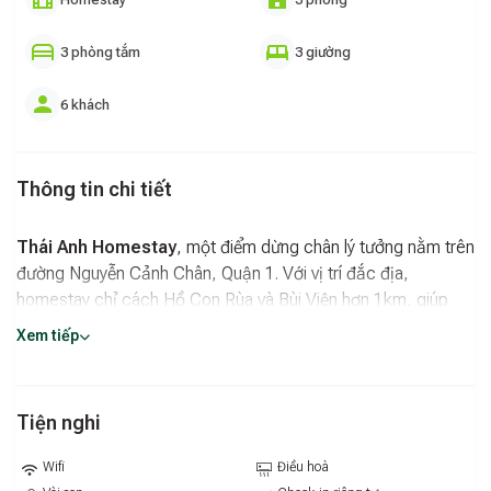
3 phòng tắm
3 giường
6 khách
Thông tin chi tiết
Thái Anh Homestay
, một điểm dừng chân lý tưởng nằm trên
đường Nguyễn Cảnh Chân, Quận 1. Với vị trí đắc địa,
homestay chỉ cách Hồ Con Rùa và Bùi Viện hơn 1km, giúp
bạn dễ dàng khám phá nhịp sống sôi động của Sài Gòn.
Xem tiếp
Không gian riêng tư, tiện nghi hiện đại
Tiện nghi:
Mỗi phòng được thiết kế cho 2 người, rộng rãi
Tiện nghi
và sạch sẽ.
Wifi
Điều hoà
Giải trí:
Thư giãn và tận hưởng những bộ phim yêu thích