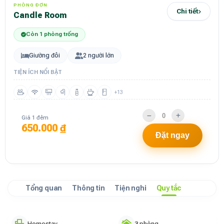
PHÒNG ĐƠN
Chi tiết
Candle Room
Còn 1 phòng trống
Giường đôi
2 người lớn
TIỆN ÍCH NỔI BẬT
+13
Giá 1 đêm
650.000 ₫
Đặt ngay
Tổng quan
Thông tin
Tiện nghi
Quy tắc
Homestay
3 phòng