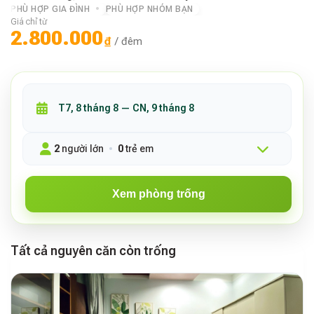
PHÙ HỢP GIA ĐÌNH
PHÙ HỢP NHÓM BẠN
Giá chỉ từ
2.800.000
₫
/ đêm
2
người lớn
0
trẻ em
Xem phòng trống
Tất cả nguyên căn còn trống