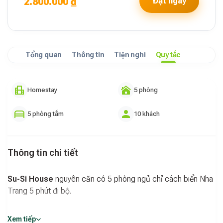
2.800.000 ₫
Đặt ngay
Tổng quan
Thông tin
Tiện nghi
Quy tắc
Homestay
5 phòng
5 phòng tắm
10 khách
Thông tin chi tiết
Su-Si House
nguyên căn có 5 phòng ngủ chỉ cách biển Nha
Trang 5 phút đi bộ.
Phòng khách, phòng bếp rộng rãi cho các nhóm bạn hay gia
Xem tiếp
đình tổ chức tiệc.