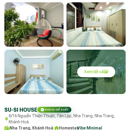
Xem tất cả
SU-SI HOUSE
OHDIDI ĐỀ XUẤT
6/16 Nguyễn Thiện Thuật, Tân Lập, Nha Trang, Nha Trang,
Khánh Hoà
Nha Trang, Khánh Hoà
·
Homestay
Vibe Minimal
·