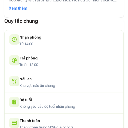
and made it there late, but they were always waiting for us
Xem thêm
and keeping constant communication to ensure our smooth
check-in. The room was cozy an clean with sufficient and
Quy tắc chung
essential amenities, and the location was prime with famous
restaurants and shops around. Highly recommended for
Nhận phòng
couples or solo travelers who wouldn't want to break the
bank.
Từ 14:00
Trả phòng
Trước 12:00
Nấu ăn
Khu vực nấu ăn chung
Độ tuổi
Không yêu cầu độ tuổi nhận phòng
Thanh toán
Thanh toán trước 50% giá phòng