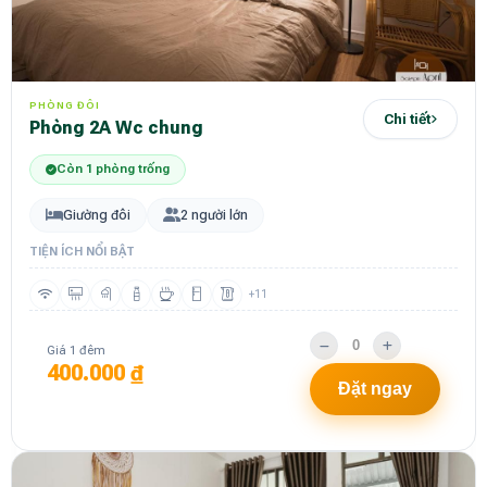
PHÒNG ĐÔI
Chi tiết
Phòng 2A Wc chung
Còn 1 phòng trống
Giường đôi
2 người lớn
TIỆN ÍCH NỔI BẬT
+11
Giá 1 đêm
400.000 ₫
Đặt ngay