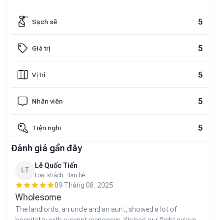
5
Sạch sẽ
5
Giá trị
5
Vị trí
5
Nhân viên
5
Tiện nghi
Đánh giá gần đây
Lê Quốc Tiến
LT
Loại khách:
Bạn bè
09 Tháng 08, 2025
Wholesome
The landlords, an uncle and an aunt, showed a lot of
hospitality with prompt responses. We had our flight delayed