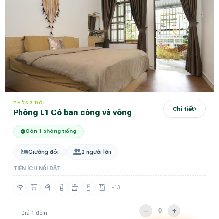
PHÒNG ĐÔI
Chi tiết
Phòng L1 Có ban công và võng
Còn 1 phòng trống
Giường đôi
2 người lớn
TIỆN ÍCH NỔI BẬT
+13
Giá 1 đêm