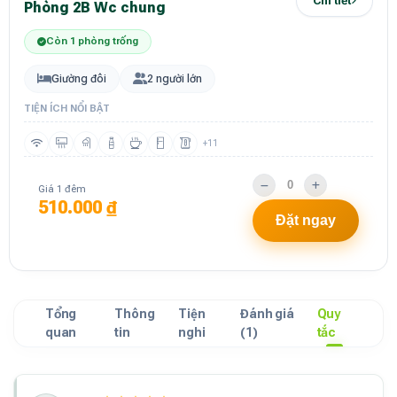
Chi tiết
Phòng 2B Wc chung
Còn 1 phòng trống
Giường đôi
2 người lớn
TIỆN ÍCH NỔI BẬT
+11
Giá 1 đêm
510.000 ₫
Đặt ngay
Tổng
Thông
Tiện
Đánh giá
Quy
quan
tin
nghi
(1)
tắc