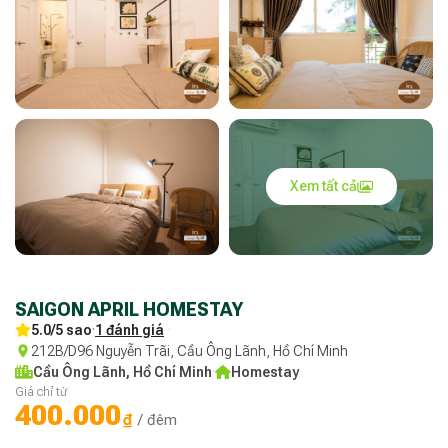
Xem tất cả
SAIGON APRIL HOMESTAY
5.0/5 sao
·
1 đánh giá
·
212B/D96 Nguyễn Trãi, Cầu Ông Lãnh, Hồ Chí Minh
Cầu Ông Lãnh, Hồ Chí Minh
·
Homestay
Giá chỉ từ
400.000
₫
/ đêm