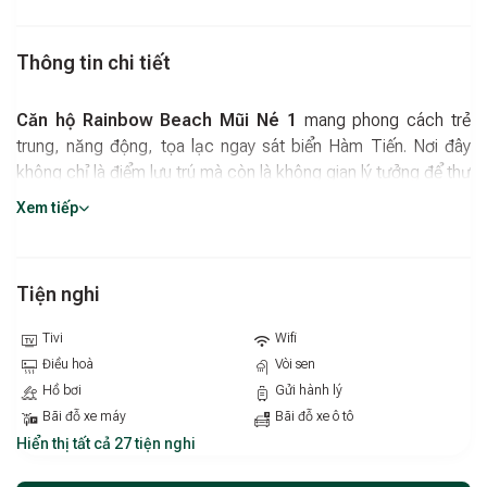
Thông tin chi tiết
Căn hộ Rainbow Beach Mũi Né 1
mang phong cách trẻ
trung, năng động, tọa lạc ngay sát biển Hàm Tiến. Nơi đây
không chỉ là điểm lưu trú mà còn là không gian lý tưởng để thư
giãn, trò chuyện và tận hưởng kỳ nghỉ đáng nhớ tại Mũi Né.
Xem tiếp
Tiện ích nổi bật
Hồ bơi ngoài trời mở quanh năm, bao quanh là khu vườn
Tiện nghi
xanh mát, tạo không gian thư giãn trong lành.
Tivi
Wifi
Nhà hàng tại chỗ, phục vụ bữa sáng theo thực đơn gọi
Điều hoà
Vòi sen
món (à la carte).
Hồ bơi
Gửi hành lý
Quán cà phê và tinh bar ngay trong khuôn viên, phục vụ cả
Bãi đỗ xe máy
Bãi đỗ xe ô tô
ngày – lý tưởng cho buổi sáng nhẹ nhàng hay chiều chill với
Hiển thị tất cả 27 tiện nghi
cocktail.