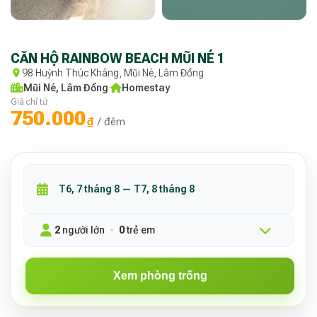
CĂN HỘ RAINBOW BEACH MŨI NÉ 1
98 Huỳnh Thúc Kháng, Mũi Né, Lâm Đồng
Mũi Né, Lâm Đồng
·
Homestay
Giá chỉ từ
750.000
₫
/ đêm
2
người lớn
0
trẻ em
Xem phòng trống