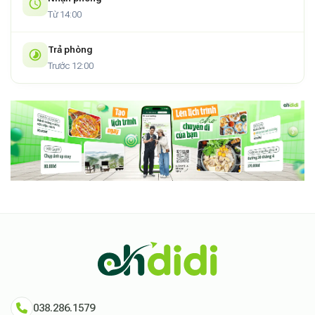
một trải nghiệm đáng nhớ.
Từ 14:00
Trả phòng
Trước 12:00
038.286.1579