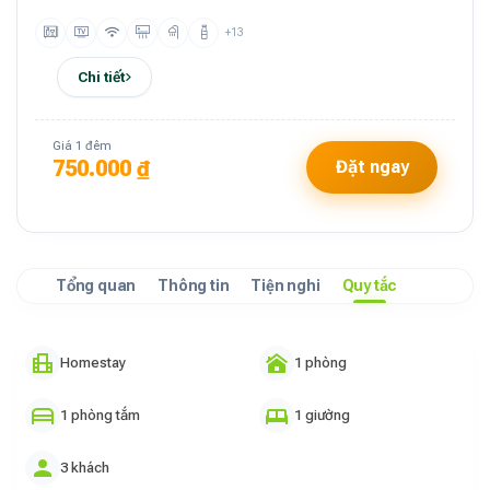
+13
Chi tiết
Giá 1 đêm
750.000 ₫
Đặt ngay
Tổng quan
Thông tin
Tiện nghi
Quy tắc
Homestay
1 phòng
1 phòng tắm
1 giường
3 khách