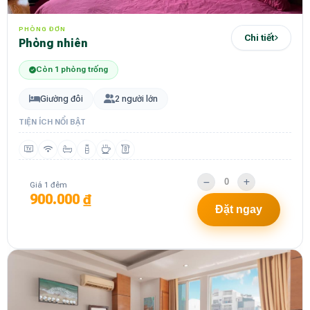
PHÒNG ĐƠN
Chi tiết
phòng nhiên
Còn 1 phòng trống
Giường đôi
2 người lớn
TIỆN ÍCH NỔI BẬT
Giá 1 đêm
900.000 ₫
Đặt ngay