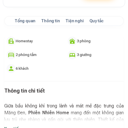
Tổng quan
Thông tin
Tiện nghi
Quy tắc
Homestay
3 phòng
2 phòng tắm
3 giường
6 khách
Thông tin chi tiết
Giữa bầu không khí trong lành và mát mẻ đặc trưng của
Măng Đen,
Phiên Nhiên Home
mang đến một không gian
lưu trú nhẹ nhàng và gần gũi với thiên nhiên. Thiết kế của
homestay hướng đến sự giản dị, ấm áp nhưng vẫn đầy đủ