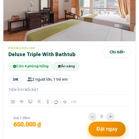
PHÒNG DELUXE
Chi tiết
Deluxe Triple With Bathtub
Còn 4 phòng trống
Ăn sáng
2 người lớn, 1 trẻ em
TIỆN ÍCH NỔI BẬT
+10
Giá 1 đêm
650.000 ₫
Đặt ngay