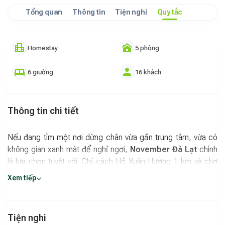
Tổng quan
Thông tin
Tiện nghi
Quy tắc
Homestay
5 phòng
6 giường
16 khách
Thông tin chi tiết
Nếu đang tìm một nơi dừng chân vừa gần trung tâm, vừa có
không gian xanh mát để nghỉ ngơi,
November Đà Lạt
chính
là lựa chọn tuyệt vời. Chỉ cách Hồ Xuân Hương 1 km và chợ
Đà Lạt 2,5 km, homestay đem đến sự thuận tiện để khám
Xem tiếp
phá phố núi nhưng vẫn giữ được sự yên tĩnh, an toàn cho du
khách.
Không gian phòng nghỉ rộng rãi
Tiện nghi