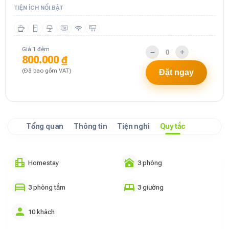
TIỆN ÍCH NỔI BẬT
Giá 1 đêm
800.000 ₫
(Đã bao gồm VAT)
Đặt ngay
Tổng quan
Thông tin
Tiện nghi
Quy tắc
Homestay
3 phòng
3 phòng tắm
3 giường
10 khách