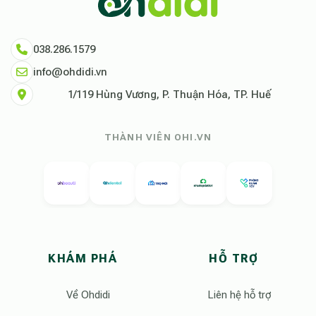
038.286.1579
info@ohdidi.vn
1/119 Hùng Vương, P. Thuận Hóa, TP. Huế
THÀNH VIÊN OHI.VN
KHÁM PHÁ
HỖ TRỢ
Về Ohdidi
Liên hệ hỗ trợ