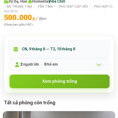
Vỹ Dạ, Huế
·
Homestay
Vibe Chill
·
GẦN TRUNG TÂM
YÊN TĨNH
PHÙ HỢP CẶP ĐÔI
PHÙ HỢP GIA 
Giá chỉ từ
500.000
₫
/ đêm
(Chưa bao gồm VAT)
2
người lớn
0
trẻ em
Xem phòng trống
Tất cả phòng còn trống