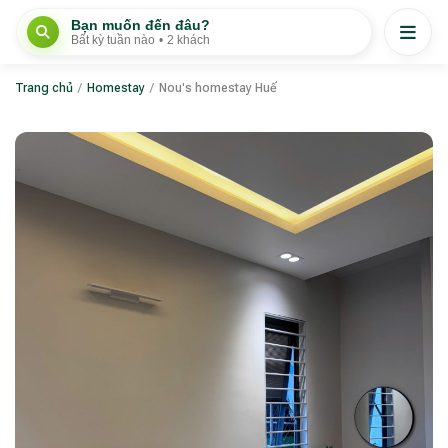
Bạn muốn đến đâu?
Bất kỳ tuần nào
•
2 khách
Trang chủ
/
Homestay
/
Nou's homestay Huế