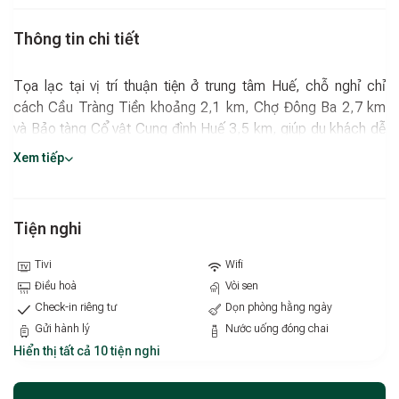
Thông tin chi tiết
Tọa lạc tại vị trí thuận tiện ở trung tâm Huế, chỗ nghỉ chỉ
cách Cầu Tràng Tiền khoảng 2,1 km, Chợ Đông Ba 2,7 km
và Bảo tàng Cổ vật Cung đình Huế 3,5 km, giúp du khách dễ
dàng khám phá các địa điểm nổi tiếng của cố đô.
Xem tiếp
Các phòng được thiết kế tiện nghi, sạch sẽ với phòng tắm
riêng trong từng căn, trang bị vòi xịt/chậu rửa vệ sinh, đồ
dùng cá nhân miễn phí, máy sấy tóc và dép đi trong phòng,
Tiện nghi
mang đến cảm giác thoải mái và riêng tư cho kỳ nghỉ của
Tivi
Wifi
bạn.
Điều hoà
Vòi sen
Check-in riêng tư
Dọn phòng hằng ngày
Gửi hành lý
Nước uống đóng chai
Hiển thị tất cả 10 tiện nghi