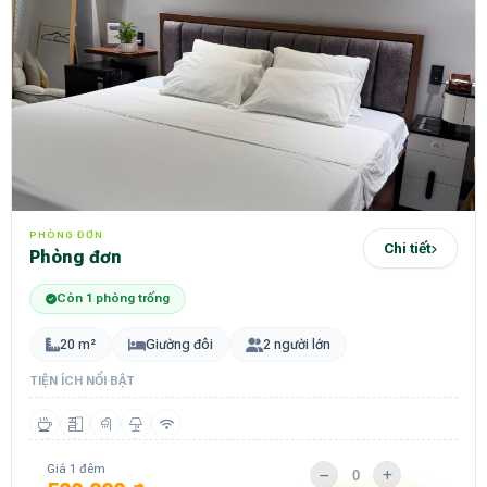
PHÒNG ĐƠN
Chi tiết
Phòng đơn
Còn 1 phòng trống
20 m²
Giường đôi
2 người lớn
TIỆN ÍCH NỔI BẬT
Giá 1 đêm