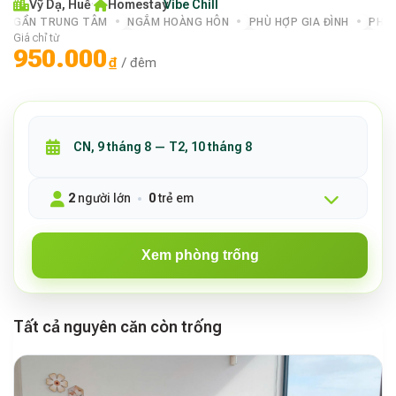
Vỹ Dạ, Huế
·
Homestay
Vibe Chill
·
GẦN TRUNG TÂM
NGẮM HOÀNG HÔN
PHÙ HỢP GIA ĐÌNH
PHÙ
Giá chỉ từ
950.000
₫
/ đêm
2
người lớn
0
trẻ em
Xem phòng trống
Tất cả nguyên căn còn trống