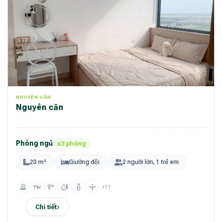
NGUYÊN CĂN
Nguyên căn
Phòng ngủ
x2 phòng
20 m²
Giường đôi
2 người lớn, 1 trẻ em
+11
Chi tiết