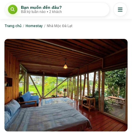
Bạn muốn đến đâu?
Bất kỳ tuần nào
•
2 khách
Trang chủ
/
Homestay
/
Nhà Mộc Đà Lạt