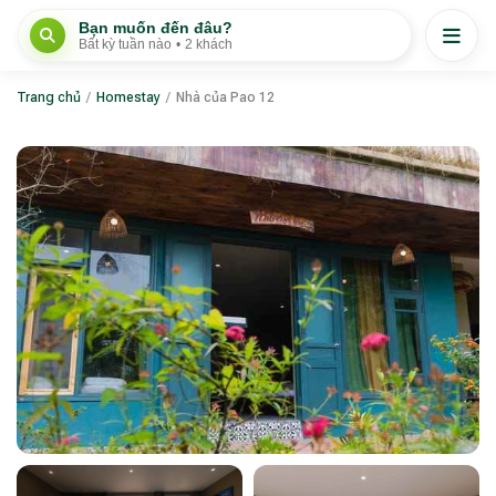
Bạn muốn đến đâu?
Bất kỳ tuần nào
•
2 khách
Trang chủ
/
Homestay
/
Nhà của Pao 12