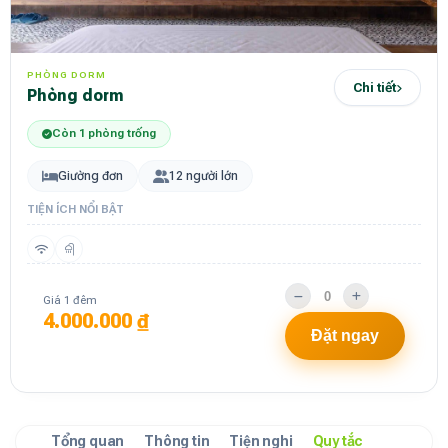
PHÒNG DORM
Chi tiết
phòng dorm
Còn 1 phòng trống
Giường đơn
12 người lớn
TIỆN ÍCH NỔI BẬT
Giá 1 đêm
4.000.000 ₫
Đặt ngay
Tổng quan
Thông tin
Tiện nghi
Quy tắc