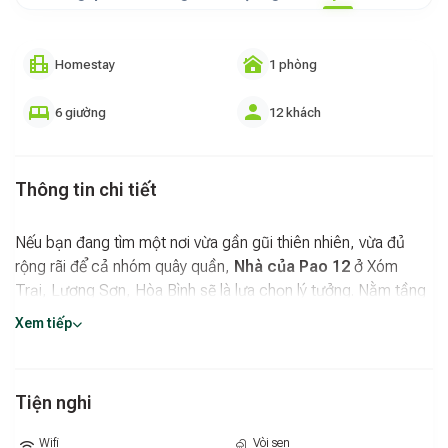
Homestay
1 phòng
6 giường
12 khách
Thông tin chi tiết
Nếu bạn đang tìm một nơi vừa gần gũi thiên nhiên, vừa đủ
rộng rãi để cả nhóm quây quần,
Nhà của Pao 12
ở Xóm
Trại, Lương Sơn, Hòa Bình sẽ là lựa chọn lý tưởng. Nằm tầng
1, toàn bộ không gian được làm bằng gỗ – từ sàn, tường đến
Xem tiếp
trần – tạo cảm giác ấm áp, mộc mạc nhưng vẫn đầy đủ tiện
nghi.
Không gian rộng rãi cho nhóm đông người
Tiện nghi
Với diện tích 40m²,
Nhà của Pao 12
là một phòng cộng
Wifi
Vòi sen