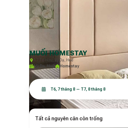
MUỐI HOMESTAY
17 Tố Hữu, Vỹ Dạ, Huế
Vỹ Dạ, Huế
·
Homestay
Tất cả nguyên căn còn trống