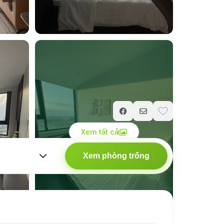
Giá chỉ từ
1.000.000
₫
/ đêm
Xem tất cả
Xem phòng trống