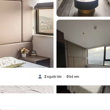
2
người lớn
0
trẻ em