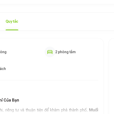
Quy tắc
hòng
2 phòng tắm
hách
hỉ Của Bạn
hi, riêng tư và thuận tiện để khám phá thành phố,
Muối