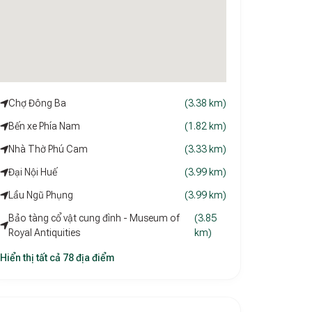
Chợ Đông Ba
(3.38 km)
Bến xe Phía Nam
(1.82 km)
Nhà Thờ Phú Cam
(3.33 km)
Đại Nội Huế
(3.99 km)
Lầu Ngũ Phụng
(3.99 km)
Bảo tàng cổ vật cung đình - Museum of
(3.85
Royal Antiquities
km)
Hiển thị tất cả 78 địa điểm