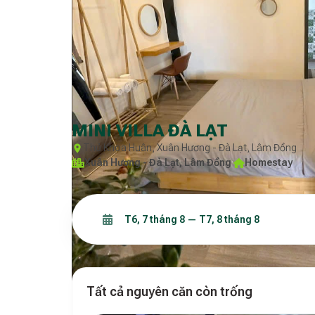
MINI VILLA ĐÀ LẠT
Thủ Khoa Huân, Xuân Hương - Đà Lạt, Lâm Đồng
Xuân Hương - Đà Lạt, Lâm Đồng
·
Homestay
Tất cả nguyên căn còn trống