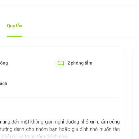
Quy tắc
hòng
2 phòng tắm
hách
ang đến một không gian nghỉ dưỡng nhỏ xinh, ấm cúng
lý tưởng dành cho nhóm bạn hoặc gia đình nhỏ muốn tận
hải rời xa trung tâm thành phố.