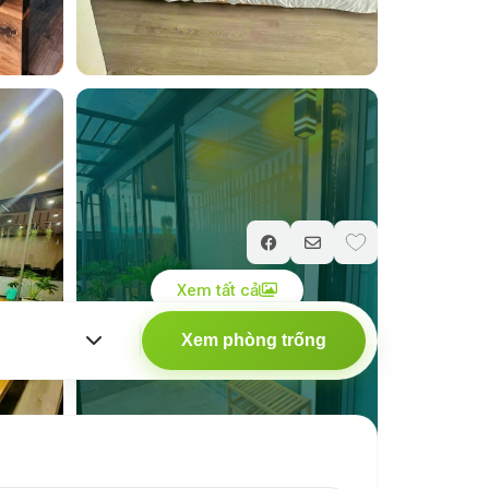
Giá chỉ từ
1.500.000
₫
/ đêm
Xem tất cả
Xem phòng trống