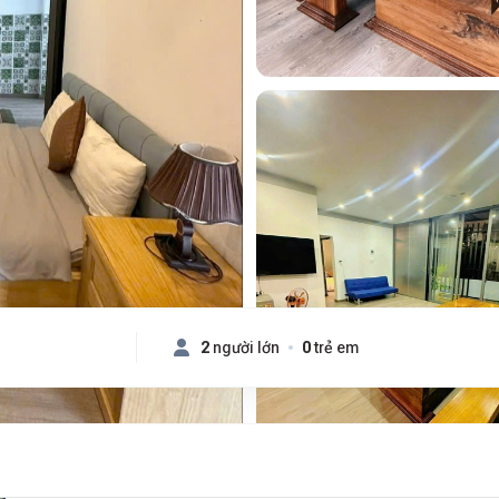
2
người lớn
0
trẻ em