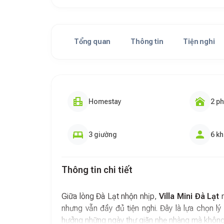
Tổng quan
Thông tin
Tiện nghi
Homestay
2 p
3 giường
6 k
Thông tin chi tiết
Giữa lòng Đà Lạt nhộn nhịp,
Villa Mini Đà Lạt
m
nhưng vẫn đầy đủ tiện nghi. Đây là lựa chọn 
hưởng những ngày thư giãn nhẹ nhàng mà không p