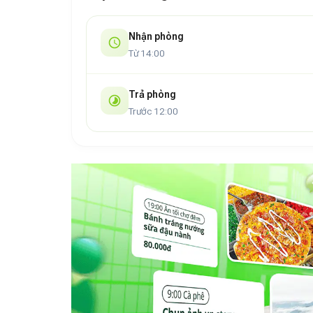
và dễ đi. Chủ nhà thân thiện, hỗ trợ nhanh c
phải lo lắng bất cứ điều gì.
Nhận phòng
Từ 14:00
Trả phòng
Trước 12:00