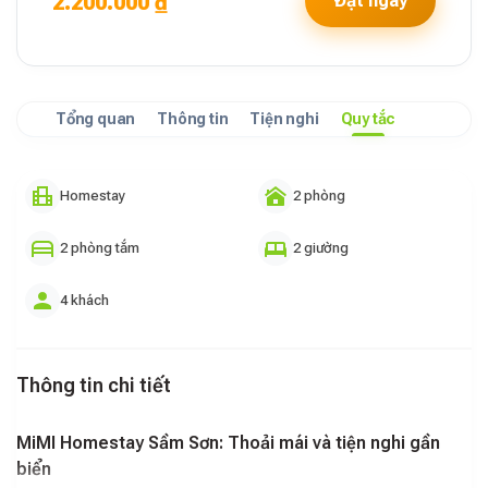
2.200.000 ₫
Đặt ngay
Tổng quan
Thông tin
Tiện nghi
Quy tắc
Homestay
2 phòng
2 phòng tắm
2 giường
4 khách
Thông tin chi tiết
MiMI Homestay Sầm Sơn: Thoải mái và tiện nghi gần
biển