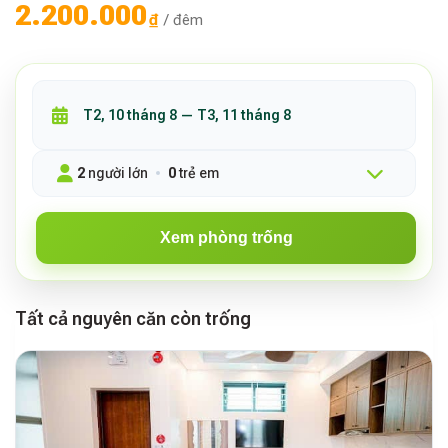
2.200.000
₫
/ đêm
2
người lớn
0
trẻ em
Xem phòng trống
Tất cả nguyên căn còn trống