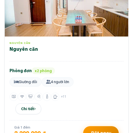
NGUYÊN CĂN
Nguyên căn
Phòng đơn
x2 phòng
Giường đôi
4 người lớn
+11
Chi tiết
Giá 1 đêm