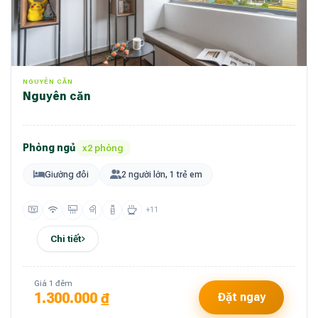
NGUYÊN CĂN
Nguyên căn
Phòng ngủ
x2 phòng
Giường đôi
2 người lớn, 1 trẻ em
+11
Chi tiết
Giá 1 đêm
1.300.000 ₫
Đặt ngay