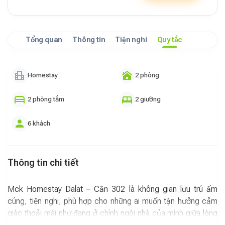
Tổng quan
Thông tin
Tiện nghi
Quy tắc
Homestay
2 phòng
2 phòng tắm
2 giường
6 khách
Thông tin chi tiết
Mck Homestay Dalat – Căn 302 là không gian lưu trú ấm
cúng, tiện nghi, phù hợp cho những ai muốn tận hưởng cảm
giác thoải mái như đang ở chính ngôi nhà của mình giữa lòng