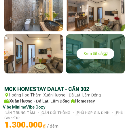
Xem tất cả
MCK HOMESTAY DALAT - CĂN 302
Hoàng Hoa Thám, Xuân Hương - Đà Lạt, Lâm Đồng
Xuân Hương - Đà Lạt, Lâm Đồng
·
Homestay
Vibe Minimal
·
Vibe Cozy
·
GẦN TRUNG TÂM
GẦN ĐỒI THÔNG
PHÙ HỢP GIA ĐÌNH
PHÙ H
Giá chỉ từ
1.300.000
₫
/ đêm