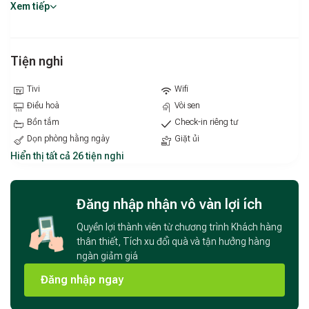
Đà Lạt. Căn hộ được trang bị Smart TV hiện đại, đáp ứng nhu
Xem tiếp
cầu giải trí và thư giãn sau một ngày tham quan. Khu bếp đầy
đủ tiện nghi với bếp, tủ lạnh, bình siêu tốc cùng dụng cụ nấu
ăn và ăn uống, giúp bạn dễ dàng tự tay chuẩn bị những bữa
Tiện nghi
ăn ấm áp. Ngoài ra, máy giặt và hệ thống máy nước nóng
được bố trí sẵn, mang lại sự thuận tiện tối đa trong sinh hoạt
Tivi
Wifi
hằng ngày. Với đầy đủ tiện ích cần thiết, Mck Homestay Dalat
Điều hoà
Vòi sen
– Căn 302 là lựa chọn lý tưởng cho chuyến nghỉ dưỡng ngắn
Bồn tắm
Check-in riêng tư
ngày hay lưu trú dài ngày tại thành phố sương mù.
Dọn phòng hằng ngày
Giặt ủi
Hiển thị tất cả 26 tiện nghi
Đăng nhập nhận vô vàn lợi ích
Quyền lợi thành viên từ chương trình Khách hàng
thân thiết, Tích xu đổi quà và tận hưởng hàng
ngàn giảm giá
Đăng nhập ngay