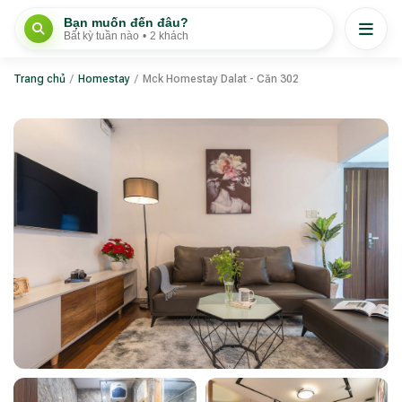
Bạn muốn đến đâu?
Bất kỳ tuần nào
•
2 khách
Trang chủ
/
Homestay
/
Mck Homestay Dalat - Căn 302