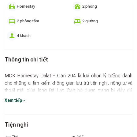
Homestay
2 phòng
2 phòng tắm
2 giường
4 khách
Thông tin chi tiết
MCK Homestay Dalat – Căn 204 là lựa chọn lý tưởng dành
cho những ai tìm kiếm không gian lưu trú tiện nghi, riêng tư và
thoải mái giữa lòng Đà Lạt. Căn hộ được trang bị đầy đủ
Smart TV, máy giặt, tủ lạnh, bếp cùng dụng cụ nấu ăn và ăn
Xem tiếp
uống, giúp bạn dễ dàng sinh hoạt như ở nhà. Hệ thống máy
nước nóng và bình siêu tốc luôn sẵn sàng phục vụ, mang lại
sự tiện lợi trong mọi khoảnh khắc.
Tiện nghi
Phòng khách được bố trí sofa giường linh hoạt, phù hợp cho
Tivi
Wifi