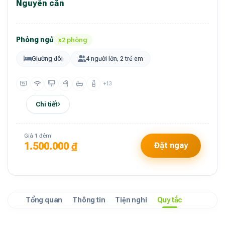
Nguyên căn
Phòng ngủ
x2 phòng
Giường đôi
4 người lớn, 2 trẻ em
+13
Chi tiết
Giá 1 đêm
1.500.000 ₫
Đặt ngay
Tổng quan
Thông tin
Tiện nghi
Quy tắc