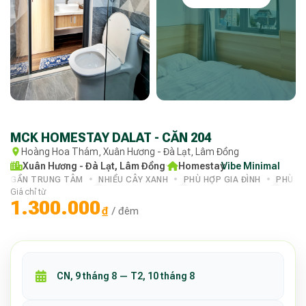
MCK HOMESTAY DALAT - CĂN 204
Hoàng Hoa Thám, Xuân Hương - Đà Lạt, Lâm Đồng
Xuân Hương - Đà Lạt, Lâm Đồng
·
Homestay
Vibe Minimal
·
GẦN TRUNG TÂM
NHIỀU CÂY XANH
PHÙ HỢP GIA ĐÌNH
PHÙ H
Giá chỉ từ
1.300.000
₫
/ đêm