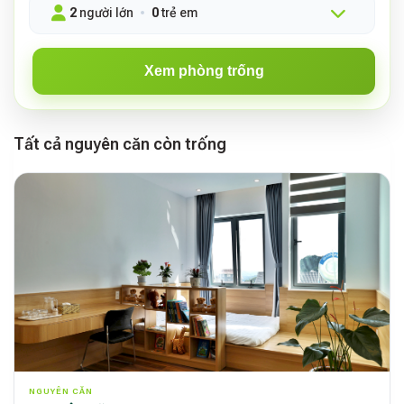
2
người lớn
0
trẻ em
Xem phòng trống
Tất cả nguyên căn còn trống
NGUYÊN CĂN