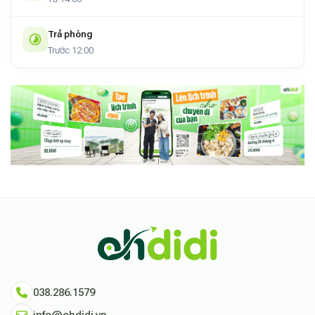
trải nghiệm trở nên nhẹ nhàng và dễ chịu hơn.
Ky Vien Home – Bungalow Cozy
là lựa chọn dành cho
Trả phòng
những ai đang tìm một chốn nghỉ bình yên, nơi có thể tạm
Trước 12:00
gác lại mọi bộn bề để thư giãn đúng nghĩa. Một không gian
nhỏ, ấm áp và tĩnh lặng, đủ để kỳ nghỉ trở thành khoảng thời
gian chữa lành theo cách rất riêng.
038.286.1579
info@ohdidi.vn