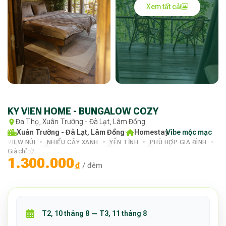
Xem tất cả
KY VIEN HOME - BUNGALOW COZY
Đa Thọ, Xuân Trường - Đà Lạt, Lâm Đồng
Xuân Trường - Đà Lạt, Lâm Đồng
·
Homestay
Vibe mộc mạc
·
VIEW NÚI
NHIỀU CÂY XANH
YÊN TĨNH
PHÙ HỢP GIA ĐÌNH
PH
Giá chỉ từ
1.300.000
₫
/ đêm