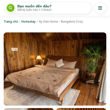
Bạn muốn đến đâu?
Bất kỳ tuần nào
•
2 khách
Trang chủ
/
Homestay
/
Ky Vien Home - Bungalow Cozy