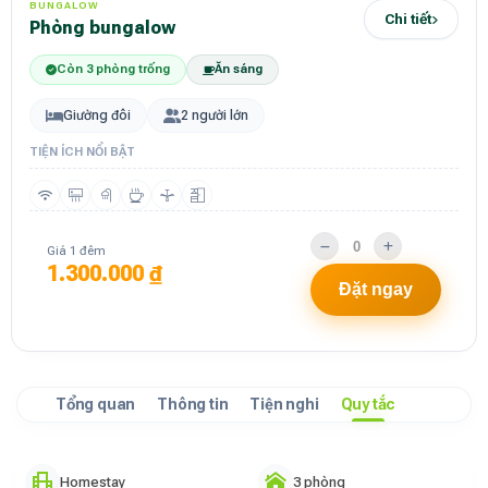
BUNGALOW
Chi tiết
phòng bungalow
Còn 3 phòng trống
Ăn sáng
Giường đôi
2 người lớn
TIỆN ÍCH NỔI BẬT
Giá 1 đêm
1.300.000 ₫
Đặt ngay
Tổng quan
Thông tin
Tiện nghi
Quy tắc
Homestay
3 phòng