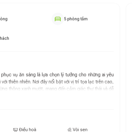
hòng
5 phòng tắm
khách
phục vụ ăn sáng là lựa chọn lý tưởng cho những ai yêu
i thiên nhiên. Nơi đây nổi bật với vị trí tọa lạc trên cao,
 rừng thông xanh mướt, mang đến cảm giác thư thái và dễ
 nghiệm ngắm bình minh và “săn” biển mây bồng bềnh vào
 hưởng không khí trong lành và khung cảnh yên bình hiếm
ơi để du khách chậm lại, nghỉ ngơi và nạp đầy năng lượng
Điều hoà
Vòi sen