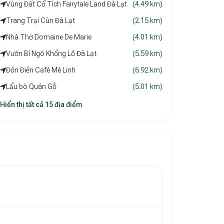
Vùng Đất Cổ Tích Fairytale Land Đà Lạt
(4.49 km)
Trang Trại Cún Đà Lạt
(2.15 km)
Nhà Thờ Domaine De Marie
(4.01 km)
Vườn Bí Ngô Khổng Lồ Đà Lạt
(5.59 km)
Đồn Điền Café Mê Linh
(6.92 km)
Lẩu bò Quán Gỗ
(5.01 km)
Hiển thị tất cả 15 địa điểm