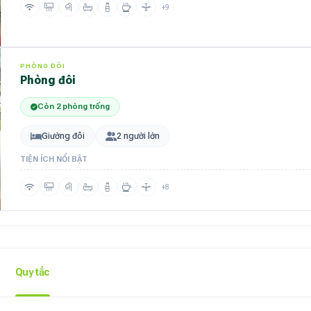
+9
PHÒNG ĐÔI
Phòng đôi
Còn 2 phòng trống
Giường đôi
2 người lớn
TIỆN ÍCH NỔI BẬT
+8
Quy tắc