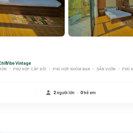
Chill
Vibe Vintage
·
HÔN
PHÙ HỢP CẶP ĐÔI
PHÙ HỢP NHÓM BẠN
SÂN VƯỜN
PHÙ 
2
người lớn
0
trẻ em