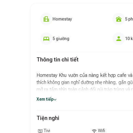
Homestay
5 p
5 giường
10 
Thông tin chi tiết
Homestay Khu vườn của nàng kết hợp cafe và 
thích không gian nghỉ dưỡng nhẹ nhàng, gần gũi vớ
mở ra tầm nhìn toàn cảnh đồi núi trập trùng và
chịu ngay từ khoảnh khắc đầu tiên.
Xem tiếp
Đặc biệt, homestay rất phù hợp cho những trải
sáng sớm, vừa nhâm nhi ly cà phê nóng, vừa tận
Tiện nghi
có. Đây không chỉ là điểm lưu trú, mà còn là n
giữa thiên nhiên.
Tivi
Wifi