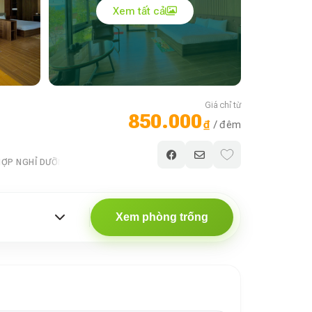
Xem tất cả
Giá chỉ từ
850.000
₫
/ đêm
HỢP NGHỈ DƯỠNG
Xem phòng trống