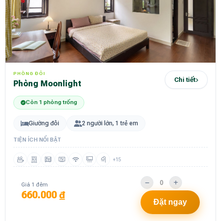
PHÒNG ĐÔI
Chi tiết
Phòng Moonlight
Còn 1 phòng trống
Giường đôi
2 người lớn, 1 trẻ em
TIỆN ÍCH NỔI BẬT
+15
Giá 1 đêm
660.000 ₫
Đặt ngay