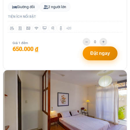
Giường đôi
2 người lớn
TIỆN ÍCH NỔI BẬT
+20
Giá 1 đêm
650.000 ₫
Đặt ngay