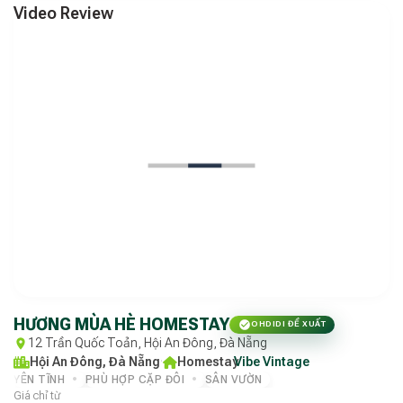
Video Review
HƯƠNG MÙA HÈ HOMESTAY
OHDIDI ĐỀ XUẤT
12 Trần Quốc Toản, Hội An Đông, Đà Nẵng
Hội An Đông, Đà Nẵng
·
Homestay
Vibe Vintage
·
YÊN TĨNH
PHÙ HỢP CẶP ĐÔI
SÂN VƯỜN
Giá chỉ từ