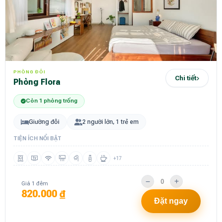
PHÒNG ĐÔI
Chi tiết
Phòng Flora
Còn 1 phòng trống
Giường đôi
2 người lớn, 1 trẻ em
TIỆN ÍCH NỔI BẬT
+17
Giá 1 đêm
820.000 ₫
Đặt ngay