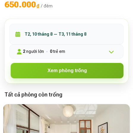
650.000
₫
/ đêm
2
người lớn
0
trẻ em
Xem phòng trống
Tất cả phòng còn trống