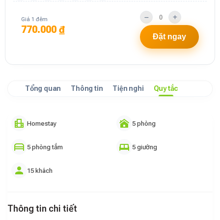
Giá 1 đêm
770.000 ₫
Đặt ngay
Tổng quan
Thông tin
Tiện nghi
Quy tắc
Homestay
5 phòng
5 phòng tắm
5 giường
15 khách
Thông tin chi tiết