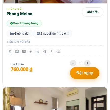
PHÒNG ĐÔI
Chi tiết
Phòng Melon
Còn 1 phòng trống
Giường đại
2 người lớn, 1 trẻ em
TIỆN ÍCH NỔI BẬT
+22
Giá 1 đêm
760.000 ₫
Đặt ngay