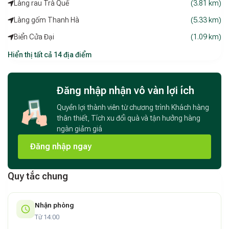
Làng rau Trà Quế
(3.81 km)
Làng gốm Thanh Hà
(5.33 km)
Biển Cửa Đại
(1.09 km)
Hiển thị tất cả 14 địa điểm
Đăng nhập nhận vô vàn lợi ích
Quyền lợi thành viên từ chương trình Khách hàng
thân thiết, Tích xu đổi quà và tận hưởng hàng
ngàn giảm giá
Đăng nhập ngay
Quy tắc chung
Nhận phòng
Từ 14:00