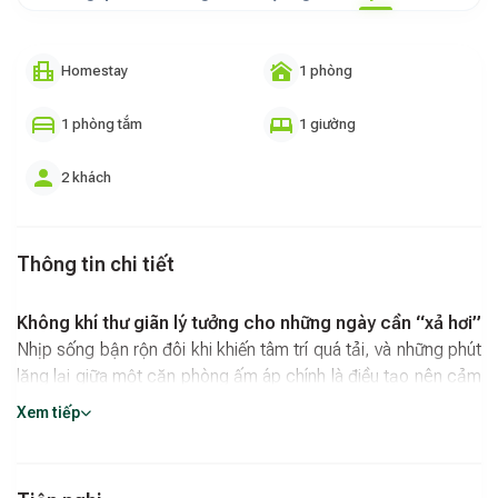
Homestay
1 phòng
1 phòng tắm
1 giường
2 khách
Thông tin chi tiết
Không khí thư giãn lý tưởng cho những ngày cần “xả hơi”
Nhịp sống bận rộn đôi khi khiến tâm trí quá tải, và những phút
lặng lại giữa một căn phòng ấm áp chính là điều tạo nên cảm
giác cân bằng.
Hóng Homestay
đem đến không gian nghỉ
Xem tiếp
ngơi được chăm chút tỉ mỉ, nơi từng chi tiết được sắp đặt để
tạo cảm giác thoải mái ngay khi bước vào. Ánh sáng nhẹ,
cách bố trí tối giản nhưng ấm cúng và mùi hương dịu là sự kết