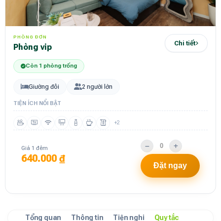
PHÒNG ĐƠN
Chi tiết
phòng vip
Còn 1 phòng trống
Giường đôi
2 người lớn
TIỆN ÍCH NỔI BẬT
+2
Giá 1 đêm
640.000 ₫
Đặt ngay
Tổng quan
Thông tin
Tiện nghi
Quy tắc