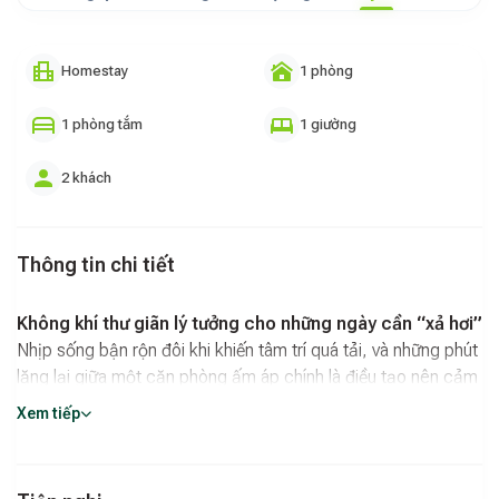
Homestay
1 phòng
1 phòng tắm
1 giường
2 khách
Thông tin chi tiết
Không khí thư giãn lý tưởng cho những ngày cần “xả hơi”
Nhịp sống bận rộn đôi khi khiến tâm trí quá tải, và những phút
lặng lại giữa một căn phòng ấm áp chính là điều tạo nên cảm
giác cân bằng.
Hóng Homestay
đem đến không gian nghỉ
Xem tiếp
ngơi được chăm chút tỉ mỉ, nơi từng chi tiết được sắp đặt để
tạo cảm giác thoải mái ngay khi bước vào. Ánh sáng nhẹ,
cách bố trí tối giản nhưng ấm cúng và mùi hương dịu là sự kết