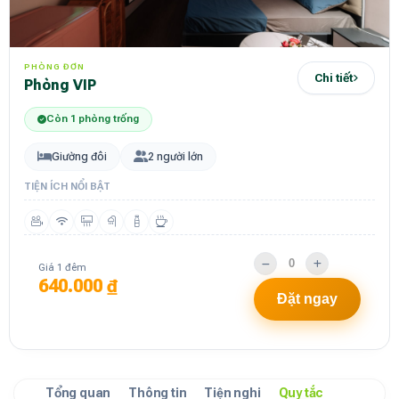
PHÒNG ĐƠN
Chi tiết
phòng VIP
Còn 1 phòng trống
Giường đôi
2 người lớn
TIỆN ÍCH NỔI BẬT
Giá 1 đêm
640.000 ₫
Đặt ngay
Tổng quan
Thông tin
Tiện nghi
Quy tắc