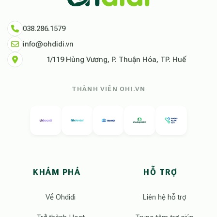
038.286.1579
info@ohdidi.vn
1/119 Hùng Vương, P. Thuận Hóa, TP. Huế
THÀNH VIÊN OHI.VN
KHÁM PHÁ
HỖ TRỢ
Về Ohdidi
Liên hệ hỗ trợ