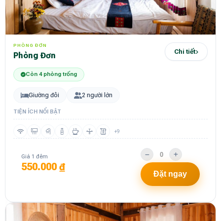
PHÒNG ĐƠN
Chi tiết
Phòng Đơn
Còn 4 phòng trống
Giường đôi
2 người lớn
TIỆN ÍCH NỔI BẬT
+9
Giá 1 đêm
550.000 ₫
Đặt ngay