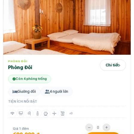
PHÒNG ĐÔI
Chi tiết
Phòng Đôi
Còn 4 phòng trống
Giường đôi
4 người lớn
TIỆN ÍCH NỔI BẬT
+9
Giá 1 đêm