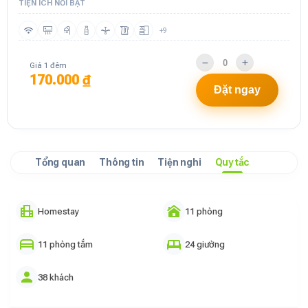
TIỆN ÍCH NỔI BẬT
+9
Giá 1 đêm
170.000 ₫
Đặt ngay
Tổng quan
Thông tin
Tiện nghi
Quy tắc
Homestay
11 phòng
11 phòng tắm
24 giường
38 khách