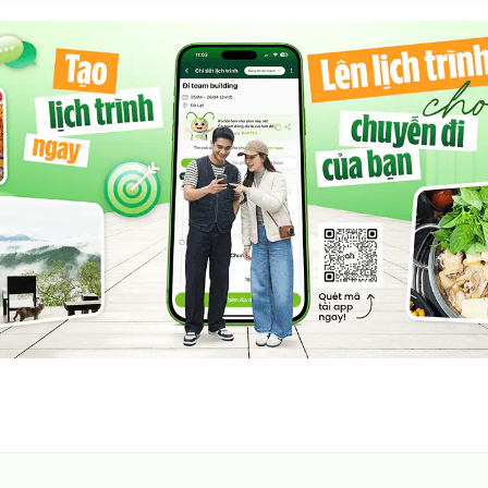
i
 trong một không gian sống đậm chất bản địa
 ngày mà không phải rời khỏi thành phố
aison - 502 còn là một phần của trải nghiệm Hà Nội –
hơi thở của phố cổ từ chính căn phòng nghỉ của mình.
ân lý tưởng cho những ai yêu thích sự kết hợp giữa cổ
iữa khám phá và nghỉ ngơi. Nếu bạn đang lên kế hoạch cho
mình bắt đầu tại đây – một không gian thật sự đáng nhớ