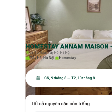
HOMESTAY ANNAM MAISON -
58 Từ Hoa, Tây Hồ, Hà Nội
Tây Hồ, Hà Nội
·
Homestay
Tất cả nguyên căn còn trống