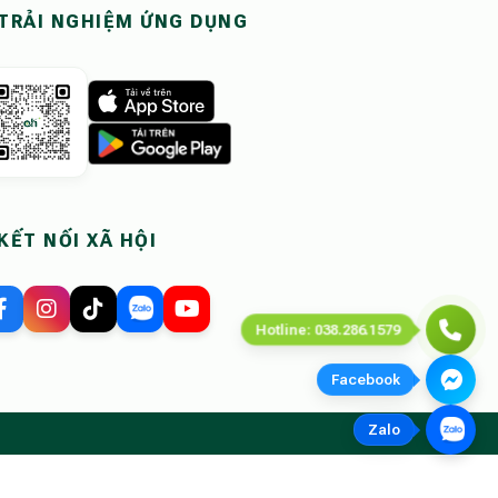
TRẢI NGHIỆM ỨNG DỤNG
KẾT NỐI XÃ HỘI
Hotline: 038.286.1579
Facebook
Zalo