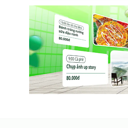
Nhóm bạn du lịch cuối tuần, khám phá Hà Nộ
Du khách nước ngoài muốn tận hưởng phố cổ
Người dân thủ đô cần một nơi “đi trốn” ngắn
Nơi lưu trú đáng nhớ giữa lòng thủ đô
Không chỉ là một homestay, Homestay Annam M
nơi bạn có thể cảm nhận nhịp sống, văn hóa và 
Homestay Annam Maison - 502 là điểm dừng ch
điển và hiện đại, giữa tiện nghi và cảm xúc, g
một chuyến đi tới Hà Nội, hãy để kỳ nghỉ của 
ngay giữa lòng thủ đô.