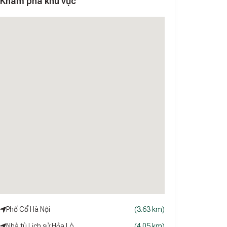
Khám phá khu vực
Phố Cổ Hà Nội
(3.63 km)
Nhà tù Lịch sử Hỏa Lò
(4.05 km)