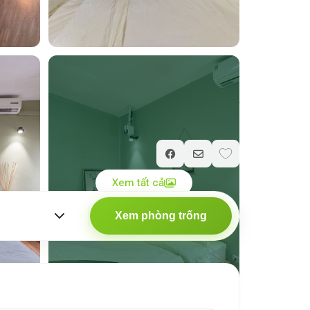
Giá chỉ từ
650.000
₫
/ đêm
Xem tất cả
Xem phòng trống