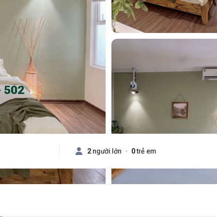
 502
2
người lớn
0
trẻ em