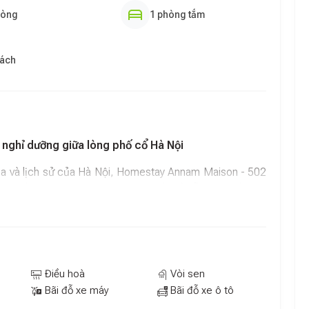
hòng
1 phòng tắm
hách
nghỉ dưỡng giữa lòng phố cổ Hà Nội
a và lịch sử của Hà Nội, Homestay Annam Maison - 502
m kiếm sự thư giãn, tiện nghi và kết nối dễ dàng đến các
kế hiện đại pha chút hoài cổ cùng dịch vụ chu đáo, nơi đây
cho mọi du khách.
Điều hoà
Vòi sen
nam Maison - 502 sở hữu vị trí thuận tiện cho cả khách
Bãi đỗ xe máy
Bãi đỗ xe ô tô
 kỳ nghỉ "staycation" ngay trong lòng thành phố. Từ đây,