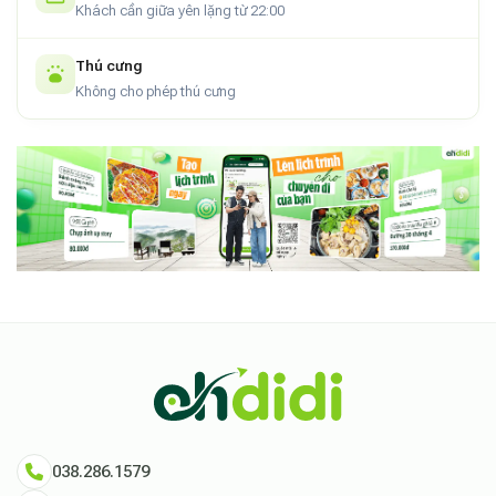
Khách cần giữa yên lặng từ 22:00
Nơi lưu trú đáng nhớ giữa lòng thủ đô
Thú cưng
Không chỉ là một homestay, Homestay Annam Maison - 402
Không cho phép thú cưng
còn là một phần của trải nghiệm Hà Nội – nơi bạn có thể cảm
nhận nhịp sống, văn hóa và hơi thở của phố cổ từ chính căn
phòng nghỉ của mình.
Homestay Annam Maison - 402 là điểm dừng chân lý tưởng
cho những ai yêu thích sự kết hợp giữa cổ điển và hiện đại,
giữa tiện nghi và cảm xúc, giữa khám phá và nghỉ ngơi. Nếu
bạn đang lên kế hoạch cho một chuyến đi tới Hà Nội, hãy để
kỳ nghỉ của mình bắt đầu tại đây – một không gian thật sự
đáng nhớ ngay giữa lòng thủ đô.
038.286.1579