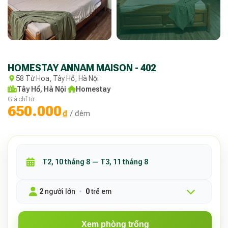
HOMESTAY ANNAM MAISON - 402
58 Từ Hoa, Tây Hồ, Hà Nội
Tây Hồ, Hà Nội
·
Homestay
Giá chỉ từ
650.000
₫
/ đêm
2
người lớn
0
trẻ em
Xem phòng trống