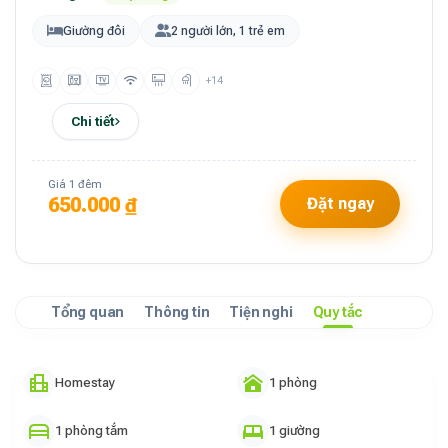
Giường đôi
2 người lớn, 1 trẻ em
+14
Chi tiết
Giá 1 đêm
650.000 ₫
Đặt ngay
Tổng quan
Thông tin
Tiện nghi
Quy tắc
Homestay
1 phòng
1 phòng tắm
1 giường