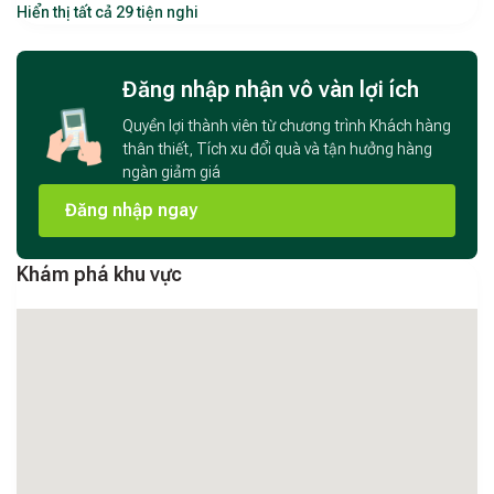
Hiển thị tất cả 29 tiện nghi
- 402 sở hữu vị trí thuận tiện cho cả khách du lịch và người
dân địa phương muốn tận hưởng kỳ nghỉ "staycation" ngay
trong lòng thành phố. Từ đây, du khách có thể nhanh chóng
Đăng nhập nhận vô vàn lợi ích
tiếp cận:
Quyền lợi thành viên từ chương trình Khách hàng
Văn Miếu – Quốc Tử Giám: chỉ vài phút di chuyển
thân thiết, Tích xu đổi quà và tận hưởng hàng
ngàn giảm giá
Lăng Chủ tịch Hồ Chí Minh: cách khoảng 800m
Đăng nhập ngay
Hồ Gươm, Nhà Thờ Lớn, Tràng Tiền Plaza, phố đi bộ, chợ
đêm phố cổ
Khám phá khu vực
Gần các khu ẩm thực, quán cà phê, trung tâm giải trí
Homestay Annam Maison - 402 còn có khu vực để xe máy
rộng rãi tại tầng 1 – tiện lợi cho cả khách tự lái hoặc thuê xe.
Không gian hài hòa giữa cổ điển và hiện đại
Homestay Annam Maison - 402 được thiết kế theo phong
cách vintage hiện đại, sử dụng gam màu trung tính và nội thất