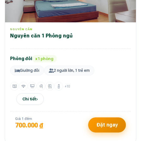
NGUYÊN CĂN
Nguyên căn 1 Phòng ngủ
Phòng đôi
x1 phòng
Giường đôi
2 người lớn, 1 trẻ em
+10
Chi tiết
Giá 1 đêm
700.000 ₫
Đặt ngay