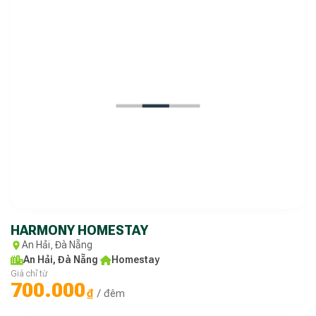
HARMONY HOMESTAY
An Hải, Đà Nẵng
An Hải, Đà Nẵng
·
Homestay
Giá chỉ từ
700.000
₫
/ đêm