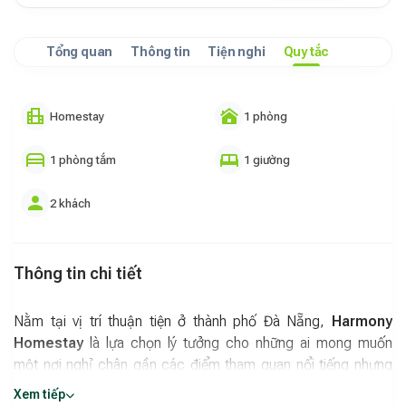
Tổng quan
Thông tin
Tiện nghi
Quy tắc
Homestay
1 phòng
1 phòng tắm
1 giường
2 khách
Thông tin chi tiết
Nằm tại vị trí thuận tiện ở thành phố Đà Nẵng,
Harmony
Homestay
là lựa chọn lý tưởng cho những ai mong muốn
một nơi nghỉ chân gần các điểm tham quan nổi tiếng nhưng
vẫn đảm bảo sự riêng tư và yên tĩnh. Chỗ nghỉ chỉ cách Sân
Xem tiếp