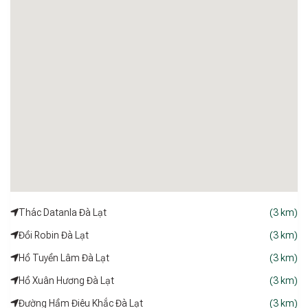
độ dốc nhẹ, ô tô 7 chỗ có thể vào tận nơi, tuy nhiên
homestay không nhận xe 16 chỗ do hạn chế đường vào.
Lựa chọn phù hợp cho nhóm gia đình và bạn bè
Với vị trí thuận lợi, không gian mới xinh, tiện nghi đầy đủ và
thiết kế thân thiện,
Hà My House
mang đến trải nghiệm lưu
trú tiện lợi và dễ chịu. Đây là điểm dừng chân lý tưởng cho
những chuyến đi gắn kết, nghỉ dưỡng tại Đà Lạt mà không
cần di chuyển xa trung tâm.
Thác Datanla Đà Lạt
(3 km)
Đồi Robin Đà Lạt
(3 km)
Hồ Tuyền Lâm Đà Lạt
(3 km)
Hồ Xuân Hương Đà Lạt
(3 km)
Đường Hầm Điêu Khắc Đà Lạt
(3 km)