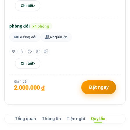
Chi tiết
phòng đôi
x1 phòng
Giường đôi
4 người lớn
Chi tiết
Giá 1 đêm
2.000.000 ₫
Đặt ngay
Tổng quan
Thông tin
Tiện nghi
Quy tắc