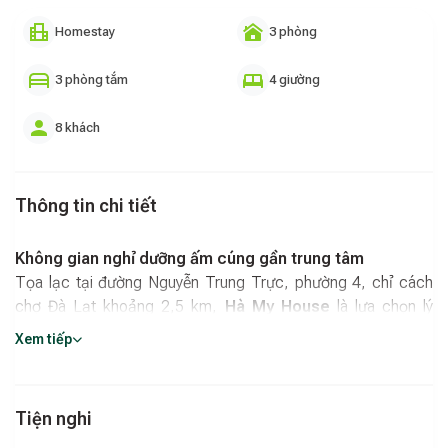
Homestay
3 phòng
3 phòng tắm
4 giường
8 khách
Thông tin chi tiết
Không gian nghỉ dưỡng ấm cúng gần trung tâm
Tọa lạc tại đường Nguyễn Trung Trực, phường 4, chỉ cách
chợ Đà Lạt khoảng 2,5 km,
Hà My House
là lựa chọn lý
tưởng cho nhóm bạn hoặc gia đình muốn nghỉ dưỡng thoải
Xem tiếp
mái, gần các điểm vui chơi nhưng vẫn giữ được sự riêng tư.
Với thiết kế tươi mới, ấm áp và khuôn viên thoáng đãng,
homestay đáp ứng tốt cả nhu cầu lưu trú, sinh hoạt và tổ
Tiện nghi
chức tiệc nhỏ.