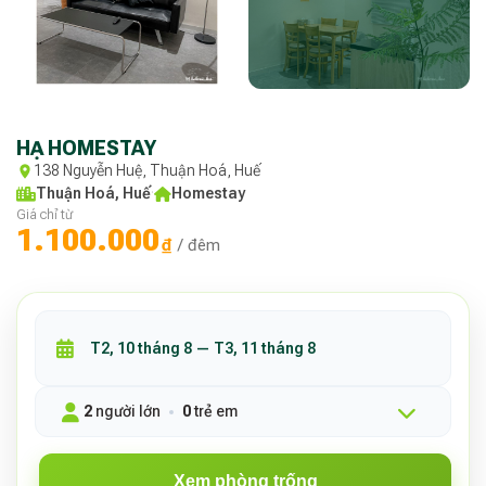
HẠ HOMESTAY
138 Nguyễn Huệ, Thuận Hoá, Huế
Thuận Hoá, Huế
·
Homestay
Giá chỉ từ
1.100.000
₫
/ đêm
2
người lớn
0
trẻ em
Xem phòng trống