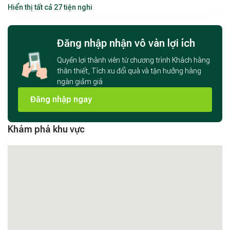
Hiển thị tất cả 27 tiện nghi
Diện tích: khoảng 60m²
Bao gồm: 2 phòng ngủ, 2 phòng vệ sinh, phòng khách
rộng rãi, bếp riêng đầy đủ tiện nghi
Đăng nhập nhận vô vàn lợi ích
2. Tiện nghi và trang bị
Quyền lợi thành viên từ chương trình Khách hàng
thân thiết, Tích xu đổi quà và tận hưởng hàng
Hạ Homestay
được trang bị đầy đủ các thiết bị cần thiết
ngàn giảm giá
cho một kỳ nghỉ thoải mái:
Đăng nhập ngay
Máy giặt
Khám phá khu vực
Máy sấy tóc
Bàn ủi
Lò vi sóng
TV truyền hình
Bộ dụng cụ nấu ăn đầy đủ