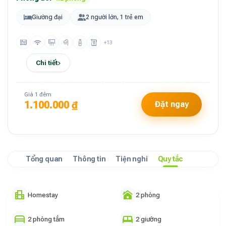
Giường đại
2 người lớn, 1 trẻ em
+13
Chi tiết
Giá 1 đêm
1.100.000 ₫
Đặt ngay
Tổng quan
Thông tin
Tiện nghi
Quy tắc
Homestay
2 phòng
2 phòng tắm
2 giường