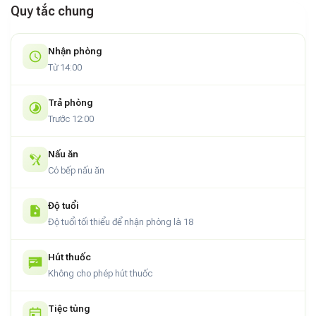
Quy tắc chung
5. Ưu đãi đặc biệt khi đặt sớm
Miễn phí nhận phòng sớm, trả phòng trễ (nếu còn phòng
Nhận phòng
trống)
Từ 14:00
Miễn phí đưa đón tại Ga Huế
Trả phòng
Trước 12:00
Nấu ăn
Có bếp nấu ăn
Độ tuổi
Độ tuổi tối thiểu để nhận phòng là 18
Hút thuốc
Không cho phép hút thuốc
Tiệc tùng