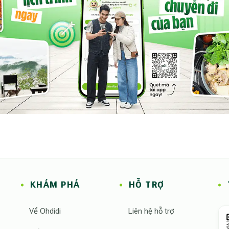
bản địa,
Già Làng Măng Đen Homestay 2PN
phù hợp
h nhỏ muốn nghỉ ngơi hoặc nhóm bạn tìm kiếm trải nghiệm
 không phô trương, nhưng đủ để mỗi khoảnh khắc trở nên
iác trở về
PN
để lại dấu ấn không nằm ở tiện nghi hào nhoáng, mà ở
 gỗ và ánh đèn ấm. Đây là kiểu homestay khiến người ta
cảm giác bình yên rất lâu còn đọng lại sau khi rời đi.
KHÁM PHÁ
HỖ TRỢ
Về Ohdidi
Liên hệ hỗ trợ