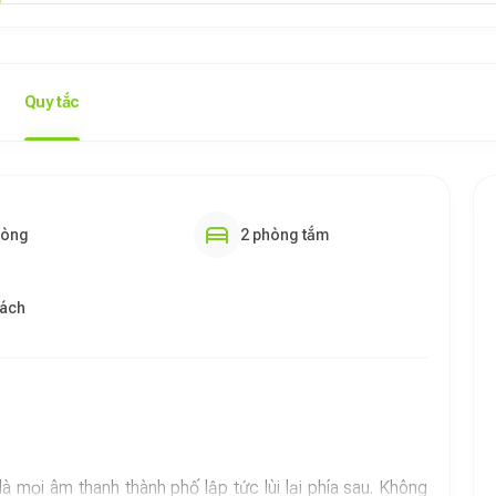
Quy tắc
hòng
2 phòng tắm
hách
 mọi âm thanh thành phố lập tức lùi lại phía sau. Không