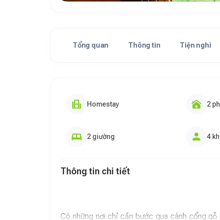
Tổng quan
Thông tin
Tiện nghi
Homestay
2 p
2 giường
4 k
Thông tin chi tiết
Có những nơi chỉ cần bước qua cánh cổng gỗ là