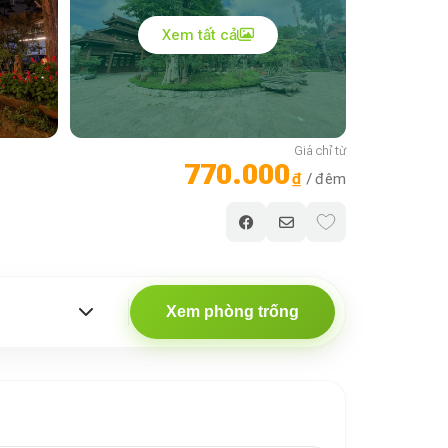
Xem tất cả
Giá chỉ từ
770.000
₫
/ đêm
Xem phòng trống