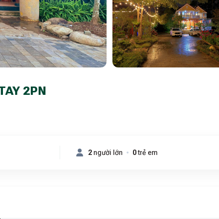
TAY 2PN
2
người lớn
0
trẻ em