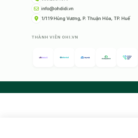
info@ohdidi.vn
1/119 Hùng Vương, P. Thuận Hóa, TP. Huế
THÀNH VIÊN OHI.VN
Tìm kiếm chỗ ở