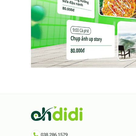
Với quy mô vừa phải và không gian đậm chất 
cho những chuyến đi cần sự tĩnh lặng, gia đìn
gần gũi thiên nhiên. Không gian không ồn ào,
đáng nhớ.
Già Làng Măng Đen Homestay 2PN và cảm g
Điều khiến
Già Làng Măng Đen Homestay 2
cảm giác được sống chậm lại giữa rừng thông,
nhớ đến không phải vì một chi tiết nổi bật, mà vì 
038.286.1579