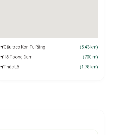
Cầu treo Kon Tu Rằng
(5.43 km)
Hồ Toong Đam
(700 m)
Thác Lô
(1.78 km)