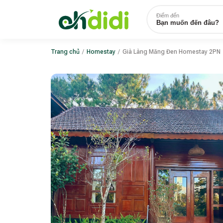
Điểm đến
Bạn muốn đến đâu?
Trang chủ
/
Homestay
/
Già Làng Măng Đen Homestay 2PN