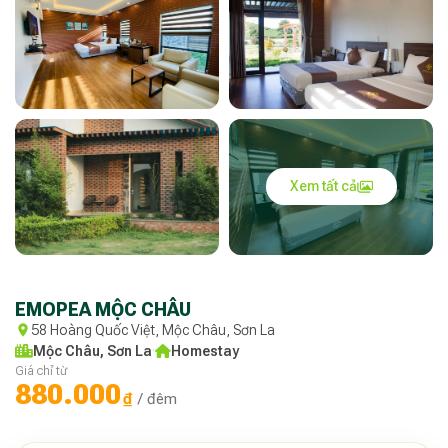
Xem tất cả
EMOPEA MỘC CHÂU
58 Hoàng Quốc Việt, Mộc Châu, Sơn La
Mộc Châu, Sơn La
·
Homestay
Giá chỉ từ
880.000
₫
/ đêm