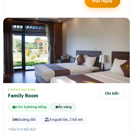
Đặt ngay
PHÒNG GIA ĐÌNH
Chi tiết
Family Room
Còn 2 phòng trống
Ăn sáng
Giường đôi
4 người lớn, 2 trẻ em
TIỆN ÍCH NỔI BẬT