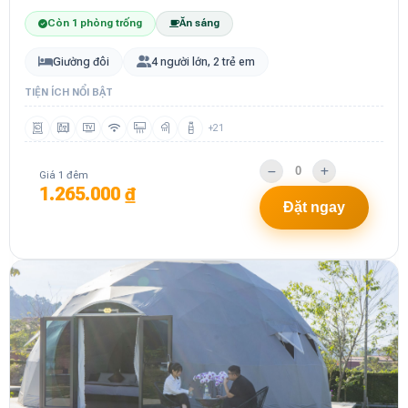
Còn 1 phòng trống
Ăn sáng
Giường đôi
4 người lớn, 2 trẻ em
TIỆN ÍCH NỔI BẬT
+21
Giá 1 đêm
1.265.000 ₫
Đặt ngay