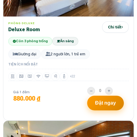
PHÒNG DELUXE
Chi tiết
Deluxe Room
Còn 3 phòng trống
Ăn sáng
Giường đại
2 người lớn, 1 trẻ em
TIỆN ÍCH NỔI BẬT
+22
Giá 1 đêm
880.000 ₫
Đặt ngay