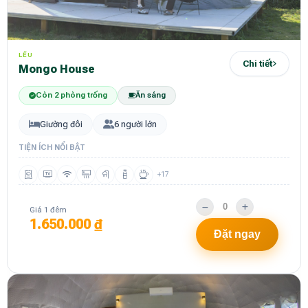
LỀU
Chi tiết
Mongo House
Còn 2 phòng trống
Ăn sáng
Giường đôi
6 người lớn
TIỆN ÍCH NỔI BẬT
+17
Giá 1 đêm
1.650.000 ₫
Đặt ngay