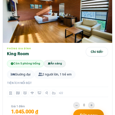
PHÒNG GIA ĐÌNH
Chi tiết
King Room
Còn 5 phòng trống
Ăn sáng
Giường đại
2 người lớn, 1 trẻ em
TIỆN ÍCH NỔI BẬT
+22
Giá 1 đêm
1.045.000 ₫