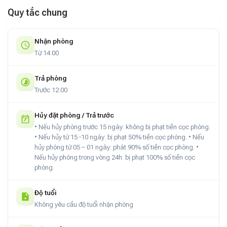
Vị Trí Thuận Lợi
Quy tắc chung
Emopea Mộc Châu
nằm ngay đầu trung tâm, gần những
khu vực nổi tiếng của Moc Chau, như: đồi chè, thác Dải Yếm,
Nhận phòng
và các điểm tham quan khác. Vị trí đắc địa giúp bạn dễ dàng
Từ 14:00
di chuyển và khám phá vẻ đẹp thiên nhiên và văn hóa đặc sắc
của vùng đất này.
Trả phòng
Trước 12:00
Kết Luận
Với không gian sang trọng, tiện nghi hoàn hảo và vị trí thuận
Hủy đặt phòng / Trả trước
lợi,
Emopea Mộc Châu
không chỉ là nơi lý tưởng để nghỉ
• Nếu hủy phòng trước 15 ngày: không bị phạt tiền cọc phòng.
• Nếu hủy từ 15 -10 ngày: bị phạt 50% tiền cọc phòng. • Nếu
ngơi, mà còn là một điểm đến tuyệt vời cho những ai muốn
hủy phòng từ 05 – 01 ngày: phát 90% số tiền cọc phòng. •
tìm lại sự bình yên trong lòng thiên nhiên. Nếu bạn đang lên kế
Nếu hủy phòng trong vòng 24h: bị phạt 100% số tiền cọc
hoạch cho một kỳ nghỉ thư giãn, đây chắc chắn là lựa chọn
phòng.
không thể bỏ qua.
Độ tuổi
Không yêu cầu độ tuổi nhận phòng