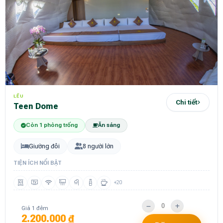
LỀU
Chi tiết
Teen Dome
Còn 1 phòng trống
Ăn sáng
Giường đôi
8 người lớn
TIỆN ÍCH NỔI BẬT
+20
Giá 1 đêm
2.200.000 ₫