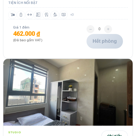
TIỆN ÍCH NỔI BẬT
+3
Giá 1 đêm
462.000 ₫
(Đã bao gồm VAT)
Hết phòng
STUDIO