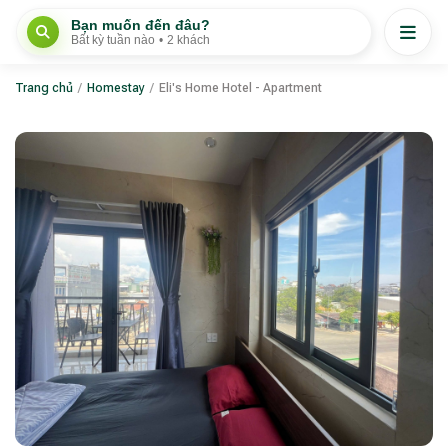
Bạn muốn đến đâu?
Bất kỳ tuần nào
•
2 khách
Trang chủ
/
Homestay
/
Eli's Home Hotel - Apartment