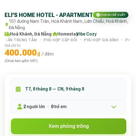
ELI'S HOME HOTEL - APARTMENT
OHDIDI ĐỀ XUẤT
101 đường Nam Trân, Hoà Khánh Nam, Liên Chiểu, Hoà Khánh,
Đà Nẵng
Hoà Khánh, Đà Nẵng
·
Homestay
Vibe Cozy
·
GẦN TRUNG TÂM
PHÙ HỢP CẶP ĐÔI
PHÙ HỢP GIA ĐÌNH
PHÙ 
Giá chỉ từ
400.000
₫
/ đêm
(Chưa bao gồm VAT)
2
người lớn
0
trẻ em
Xem phòng trống