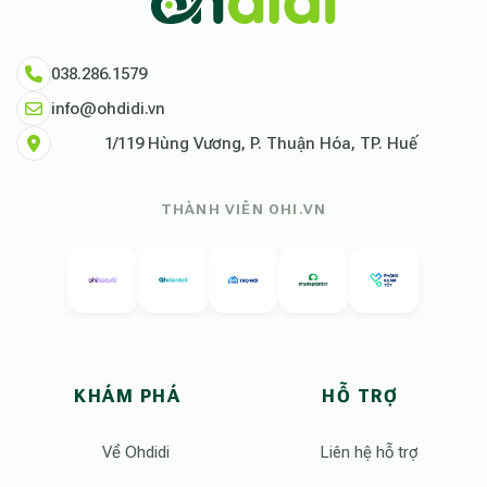
038.286.1579
info@ohdidi.vn
1/119 Hùng Vương, P. Thuận Hóa, TP. Huế
THÀNH VIÊN OHI.VN
KHÁM PHÁ
HỖ TRỢ
Về Ohdidi
Liên hệ hỗ trợ