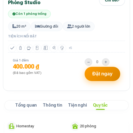
Chi tiết
Phòng Studio
Còn 1 phòng trống
20 m²
Giường đôi
2 người lớn
TIỆN ÍCH NỔI BẬT
+5
Giá 1 đêm
400.000 ₫
(Đã bao gồm VAT)
Đặt ngay
Tổng quan
Thông tin
Tiện nghi
Quy tắc
Homestay
20 phòng