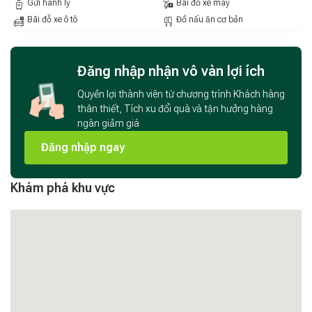
Gửi hành lý
Bãi đỗ xe máy
tế, phù hợp cho cả khách du lịch, công tác hay lưu trú dài
Bãi đỗ xe ô tô
Đồ nấu ăn cơ bản
ngày.
Đăng nhập nhận vô vàn lợi ích
Quyền lợi thành viên từ chương trình Khách hàng
thân thiết, Tích xu đổi quà và tận hưởng hàng
ngàn giảm giá
Đăng nhập ngay
Khám phá khu vực