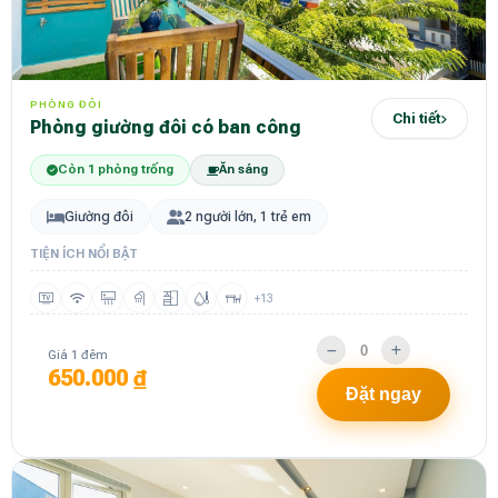
PHÒNG ĐÔI
Chi tiết
Phòng giường đôi có ban công
Còn 1 phòng trống
Ăn sáng
Giường đôi
2 người lớn, 1 trẻ em
TIỆN ÍCH NỔI BẬT
+13
Giá 1 đêm
650.000 ₫
Đặt ngay