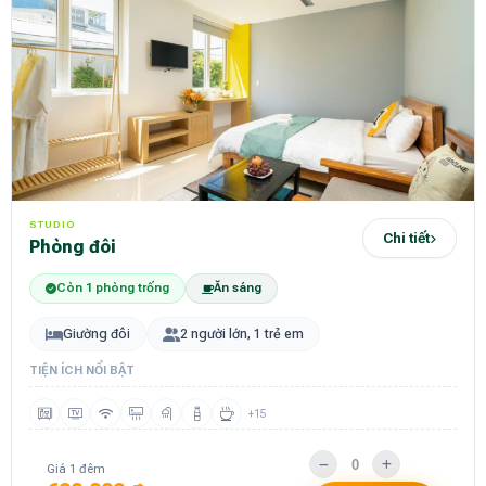
STUDIO
Chi tiết
Phòng đôi
Còn 1 phòng trống
Ăn sáng
Giường đôi
2 người lớn, 1 trẻ em
TIỆN ÍCH NỔI BẬT
+15
Giá 1 đêm