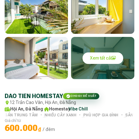
Xem tất cả
DAO TIEN HOMESTAY
OHDIDI ĐỀ XUẤT
12 Trần Cao Vân, Hội An, Đà Nẵng
Hội An, Đà Nẵng
·
Homestay
Vibe Chill
·
GẦN TRUNG TÂM
NHIỀU CÂY XANH
PHÙ HỢP GIA ĐÌNH
SÂN V
Giá chỉ từ
600.000
₫
/ đêm