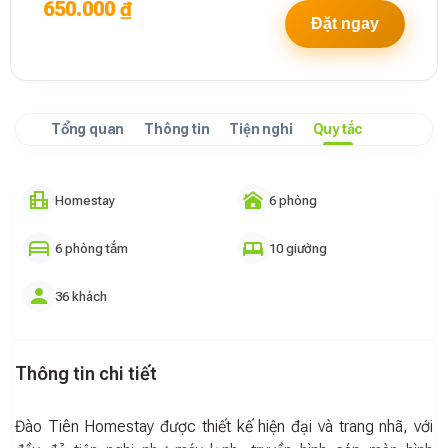
650.000 ₫
Đặt ngay
Tổng quan
Thông tin
Tiện nghi
Quy tắc
Homestay
6 phòng
6 phòng tắm
10 giường
36 khách
Thông tin chi tiết
Đào Tiên Homestay được thiết kế hiện đại và trang nhã, với