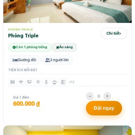
PHÒNG TRIPLE
Chi tiết
Phòng Triple
Còn 1 phòng trống
Ăn sáng
Giường đôi
3 người lớn
TIỆN ÍCH NỔI BẬT
+13
Giá 1 đêm
600.000 ₫
Đặt ngay