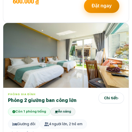
600.000 ₫
Đặt ngay
PHÒNG GIA ĐÌNH
Chi tiết
Phòng 2 giường ban công lớn
Còn 1 phòng trống
Ăn sáng
Giường đôi
4 người lớn, 2 trẻ em