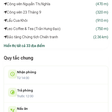
Công viên Nguyễn Thị Nghĩa
nhiên cả ngày, lý tưởng cho làm việc từ xa.
(470 m)
Công viên 23 Tháng 9
(320 m)
COUCOU Homestad - Mango
không phải là homestay hào
nhoáng, nhưng lại mang đến một cảm giác rất riêng – nhẹ
Lẩu Cua Khôi
(910 m)
nhàng, thân thiện và đầy tính kết nối. Với mức giá hợp lý, tiện
Leo Coffee & Tea (Trần Hưng Đạo)
(750 m)
nghi vừa đủ và không gian ấm cúng, đây là lựa chọn lý tưởng
Bảo tàng Chứng tích Chiến tranh
(2.36 km)
cho những ai muốn trải nghiệm một Sài Gòn thật khác – gần
gũi, an yên, và đầy cảm hứng.
Hiển thị tất cả 33 địa điểm
Quy tắc chung
Nhận phòng
Từ 14:00
Trả phòng
Trước 12:00
Nấu ăn