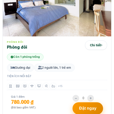
PHÒNG ĐÔI
Chi tiết
Phòng đôi
Còn 1 phòng trống
Giường đại
2 người lớn, 1 trẻ em
TIỆN ÍCH NỔI BẬT
+15
Giá 1 đêm
780.000 ₫
(Đã bao gồm VAT)
Đặt ngay