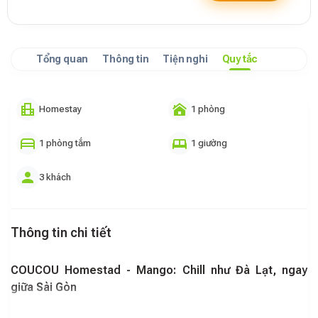
Tổng quan
Thông tin
Tiện nghi
Quy tắc
Homestay
1 phòng
1 phòng tắm
1 giường
3 khách
Thông tin chi tiết
COUCOU Homestad - Mango: Chill như Đà Lạt, ngay
giữa Sài Gòn
Bạn đang tìm kiếm một không gian nghỉ dưỡng giữa Sài Gòn