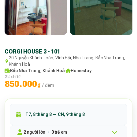
CORGI HOUSE 3 - 101
20 Nguyễn Khánh Toàn, Vĩnh Hải, Nha Trang, Bắc Nha Trang,
Khánh Hoà
Bắc Nha Trang, Khánh Hoà
·
Homestay
Giá chỉ từ
850.000
₫
/ đêm
2
người lớn
0
trẻ em