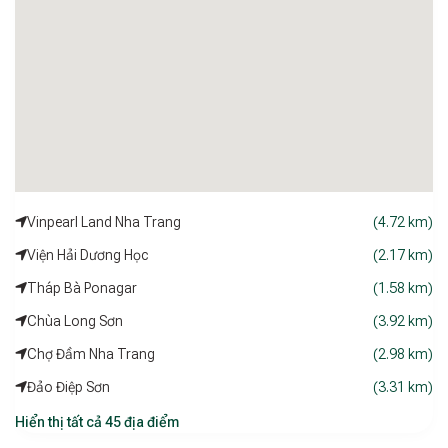
rời phố thị ồn ào để tận hưởng không gian riêng. Sự kết hợp
giữa tiện nghi hiện đại, thiết kế trẻ trung và cảm giác thân
thuộc giúp nơi đây trở thành chốn dừng chân hoàn hảo cho
các cặp đôi hoặc những ai muốn tìm lại nguồn năng lượng
tích cực.
Vinpearl Land Nha Trang
(4.72 km)
Viện Hải Dương Học
(2.17 km)
Tháp Bà Ponagar
(1.58 km)
Chùa Long Sơn
(3.92 km)
Chợ Đầm Nha Trang
(2.98 km)
Đảo Điệp Sơn
(3.31 km)
Hiển thị tất cả 45 địa điểm