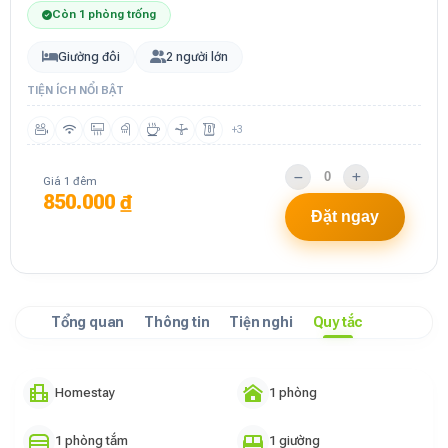
Còn 1 phòng trống
Giường đôi
2 người lớn
TIỆN ÍCH NỔI BẬT
+3
Giá 1 đêm
850.000 ₫
Đặt ngay
Tổng quan
Thông tin
Tiện nghi
Quy tắc
Homestay
1 phòng
1 phòng tắm
1 giường