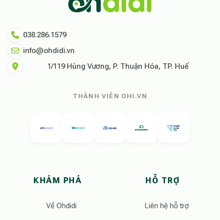
038.286.1579
info@ohdidi.vn
1/119 Hùng Vương, P. Thuận Hóa, TP. Huế
THÀNH VIÊN OHI.VN
KHÁM PHÁ
HỖ TRỢ
Về Ohdidi
Liên hệ hỗ trợ