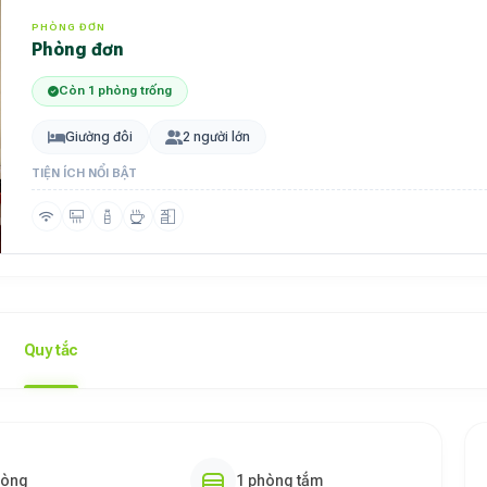
PHÒNG ĐƠN
phòng đơn
Còn 1 phòng trống
Giường đôi
2 người lớn
TIỆN ÍCH NỔI BẬT
Quy tắc
hòng
1 phòng tắm