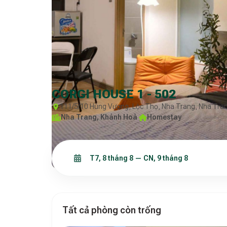
CORGI HOUSE 1 - 502
111/5/10 Hùng Vương, Lộc Thọ, Nha Trang, Nha Tra
Nha Trang, Khánh Hoà
·
Homestay
Tất cả phòng còn trống