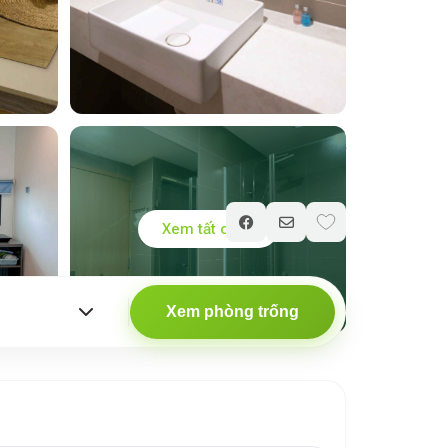
Giá chỉ từ
800.000
₫
/ đêm
Xem tất cả
Xem phòng trống