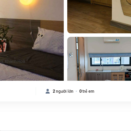
ng, Khánh Hoà
2
người lớn
0
trẻ em