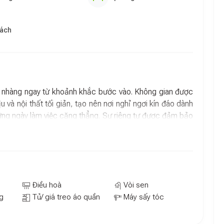
hách
 nhàng ngay từ khoảnh khắc bước vào. Không gian được
 và nội thất tối giản, tạo nên nơi nghỉ ngơi kín đáo dành
hững ngày làm việc căng thẳng. Sự riêng tư được đảm bảo
hoặc kỳ nghỉ ngắn ngày.
cúng
n bị kỹ lưỡng để khách có thể sinh hoạt thoải mái như
 ổn định, tủ lạnh tiện lợi cho việc bảo quản đồ dùng cá
Điều hoà
Vòi sen
ải mái để xem phim hoặc đọc sách. Ban công rộng thoáng
g
Tủ/ giá treo áo quần
Máy sấy tóc
g lý tưởng để tận hưởng buổi sáng thư thái hoặc chiều