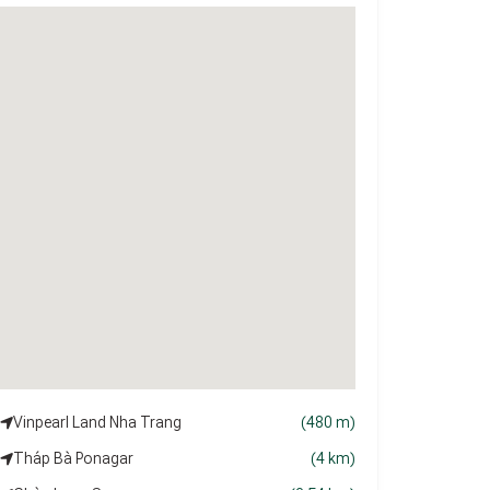
Vinpearl Land Nha Trang
(480 m)
Tháp Bà Ponagar
(4 km)