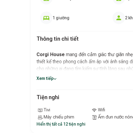
1 giường
2 k
Thông tin chi tiết
Corgi House
mang đến cảm giác thư giãn nhẹ
thiết kế theo phong cách ấm áp với ánh sáng dịu
cho những ai đang tìm kiếm sự tĩnh lặng sau n
tuyệt đối, phù hợp cho các buổi hẹn hò kín đáo 
Xem tiếp
Tiện nghi đầy đủ trong căn phòng nhỏ ấm 
Tiện nghi
Mỗi căn phòng tại
Corgi House
đều được chuẩ
đang ở nhà riêng. Hệ thống điều hòa hoạt động
Tivi
Wifi
nhân, sofa êm ái tạo thành góc nghỉ ngơi tho
Máy chiếu phim
Ấm đun nước nón
giúp đón ánh sáng tự nhiên và là khoảng khôn
Hiển thị tất cả 12 tiện nghi
muộn yên bình.