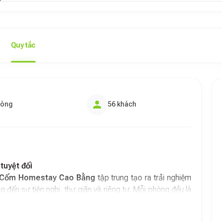
Quy tắc
hòng
56 khách
tuyệt đối
Cốm Homestay Cao Bằng
tập trung tạo ra trải nghiệm
g đến sự tiện nghi, thư giãn và riêng tư. Mỗi phòng đều là
cho giấc ngủ sâu, máy điều hòa, nước nóng lạnh ổn định
 giản nhưng tinh tế, kết hợp cùng các vật dụng nội thất