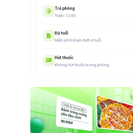
Cốm Homestay Cao Bằng
không đặt nặng yếu
trải nghiệm: từ chiếc giường êm, tiện nghi đủ đầy
Trả phòng
cậy cho những ai muốn khám phá thành phố miền
Trước 12:00
thuận tiện trong từng bước chân.
Độ tuổi
Miễn phí trẻ em dưới 4 tuổi
Hút thuốc
Không hút thuốc trong phòng