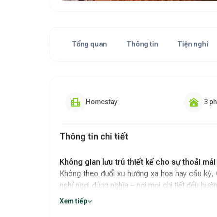
Tổng quan
Thông tin
Tiện nghi
Homestay
3 p
Thông tin chi tiết
Không gian lưu trú thiết kế cho sự thoải mái 
Không theo đuổi xu hướng xa hoa hay cầu kỳ,
nghỉ ngơi đúng nghĩa – nơi mọi chi tiết đều hướn
phòng khép kín, trang bị đệm lò xo dày 20cm 
Xem tiếp
và cửa sổ đón ánh sáng tự nhiên. Thiết kế đơn