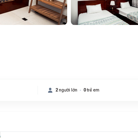
2
người lớn
0
trẻ em