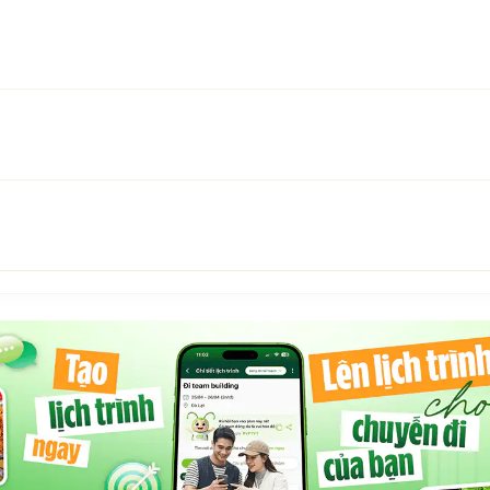
 tố hình thức mà thay vào đó là sự chỉn chu trong từng
, đến vị trí linh hoạt dễ kết nối. Đây là lựa chọn đáng tin
 núi phía Bắc mà vẫn đảm bảo sự thoải mái, riêng tư và