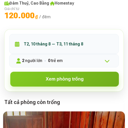
Đàm Thuỷ, Cao Bằng
·
Homestay
Giá chỉ từ
120.000
₫
/ đêm
2
người lớn
0
trẻ em
Xem phòng trống
Tất cả phòng còn trống