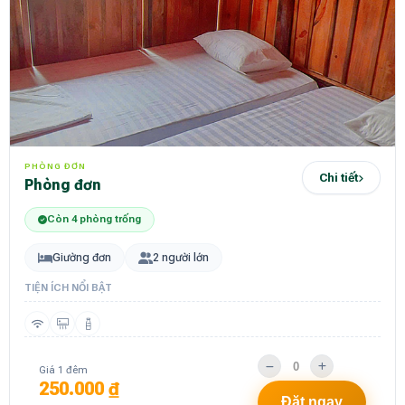
PHÒNG ĐƠN
Chi tiết
phòng đơn
Còn 4 phòng trống
Giường đơn
2 người lớn
TIỆN ÍCH NỔI BẬT
Giá 1 đêm
250.000 ₫
Đặt ngay