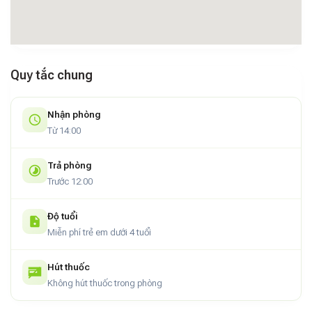
giúp chuyến đi trở nên trọn vẹn và linh hoạt hơn.
Một lát cắt yên bình giữa hành trình khám phá miền biên
giới
Cốm Homestay Bản Giốc
không chỉ đem lại một nơi nghỉ
Quy tắc chung
chân giữa thiên nhiên, mà còn là nơi gợi nhắc về sự đơn sơ
đẹp đẽ của miền núi. Với lối sống chậm, con người hiền hậu
và cảnh quan kỳ vĩ, đây là nơi đáng để ghé lại – không chỉ một
Nhận phòng
lần – trong hành trình chạm đến bản sắc đích thực của vùng
Từ 14:00
đất Cao Bằng.
Trả phòng
Trước 12:00
Độ tuổi
Miễn phí trẻ em dưới 4 tuổi
Hút thuốc
Không hút thuốc trong phòng