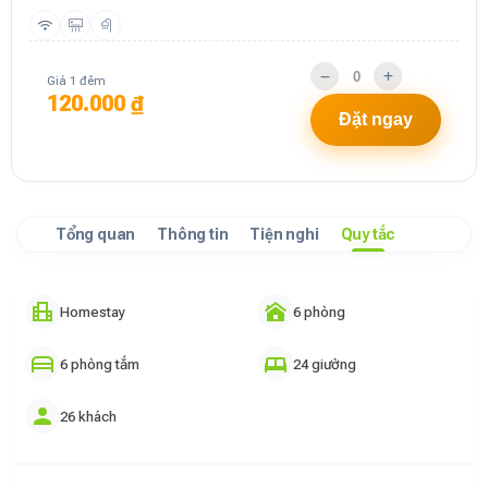
Giá 1 đêm
120.000 ₫
Đặt ngay
Tổng quan
Thông tin
Tiện nghi
Quy tắc
Homestay
6 phòng
6 phòng tắm
24 giường
26 khách