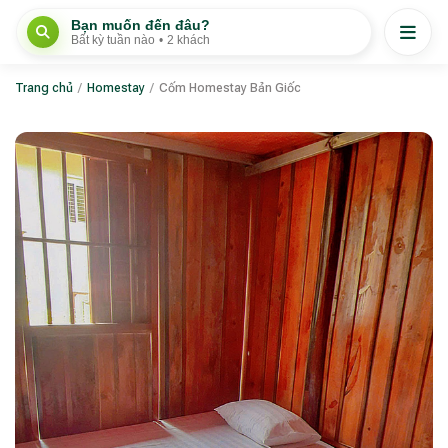
Bạn muốn đến đâu?
Bất kỳ tuần nào
•
2 khách
Trang chủ
/
Homestay
/
Cốm Homestay Bản Giốc