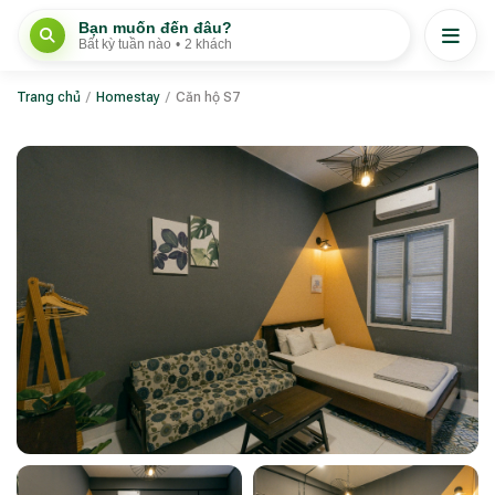
Bạn muốn đến đâu?
Bất kỳ tuần nào
•
2 khách
Trang chủ
/
Homestay
/
Căn hộ S7