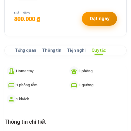
Giá 1 đêm
800.000 ₫
Đặt ngay
Tổng quan
Thông tin
Tiện nghi
Quy tắc
Homestay
1 phòng
1 phòng tắm
1 giường
2 khách
Thông tin chi tiết