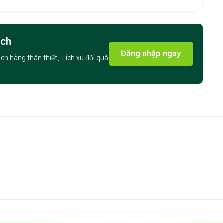
quây quần nhỏ
Garden Ba Vì
là khu bếp riêng được chuẩn bị cho hai
bếp BBQ, bếp lẩu cồn, bếp từ đơn, xoong nồi, bát đũa,
à ấm cúng. Không gian bếp tách biệt giúp khách vừa dễ
ích
ơi, phù hợp cho những buổi tối nhẹ nhàng với đồ nướng
Đăng nhập ngay
ách hàng thân thiết, Tích xu đổi quà
ối
 cảm giác thoải mái cho những bữa dùng chung mà không
ên không khí ấm cúng, từ một bữa cơm đơn giản cho đến
Tất cả đều mang lại trải nghiệm gần gũi mà vẫn đảm bảo
ỉ dưỡng dễ chịu
 3 người,
Bungalow Đôi – Chill Garden Ba Vì
là lựa chọn
ững ai muốn tìm một góc yên tĩnh để nghỉ lại trong quần
sắp xếp nhóm nhỏ thuận tiện hơn. Không gian gọn, đẹp, đủ
i nghiệm trọn vẹn.