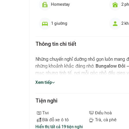
Homestay
2 p
1 giường
2 k
Thông tin chi tiết
Những chuyến nghỉ dưỡng nhỏ gọn luôn mang đến
những khoảnh khắc đáng nhớ.
Bungalow Đôi – 
mạc nhưng tinh tế, nơi mỗi góc nhỏ đều gieo v
chút thi vị của đời sống gần gũi thiên nhiên.
Xem tiếp
Phòng ngủ gọn gàng, ấm áp và phù hợp cho 
Căn bungalow được bố trí 1 giường 2m x 2m, p
Tiện nghi
Tông màu nội thất ấm, ánh sáng dễ chịu khiến k
thiết như điều hòa, tivi và tủ lạnh giúp trải n
Tivi
Điều hoà
Nhà vệ sinh khép kín đảm bảo sự riêng tư trọn
Bãi đỗ xe ô tô
Trà, cà phê
Hiển thị tất cả 19 tiện nghi