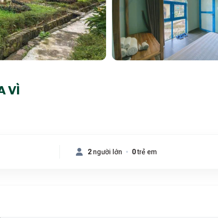
 VÌ
2
người lớn
0
trẻ em