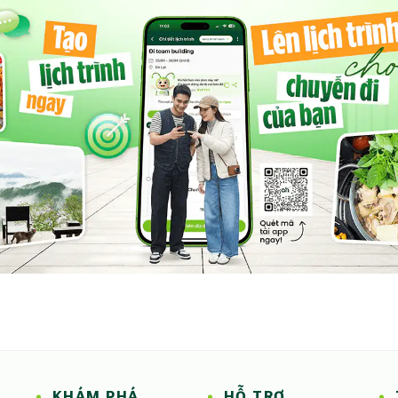
KHÁM PHÁ
HỖ TRỢ