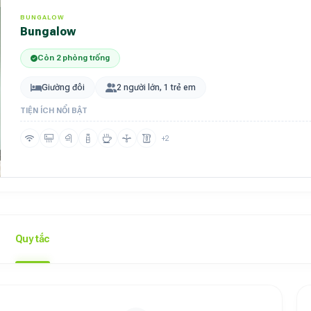
BUNGALOW
bungalow
Còn 2 phòng trống
Giường đôi
2 người lớn, 1 trẻ em
TIỆN ÍCH NỔI BẬT
+2
Quy tắc