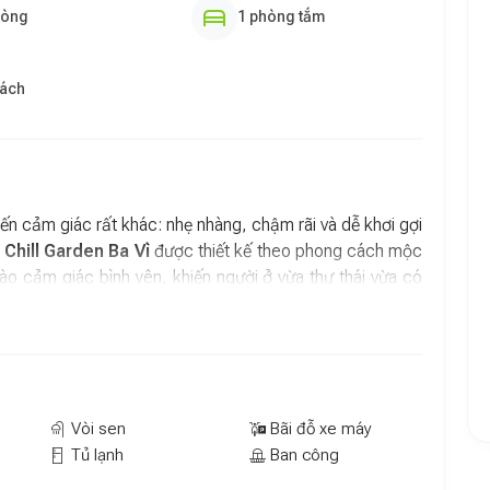
hòng
1 phòng tắm
hách
 cảm giác rất khác: nhẹ nhàng, chậm rãi và dễ khơi gợi
Chill Garden Ba Vì
được thiết kế theo phong cách mộc
ào cảm giác bình yên, khiến người ở vừa thư thái vừa có
chuyến đi riêng tư
hù hợp với tiêu chuẩn 2 người lớn và 1 bé dưới 4 tuổi.
hông gian trở nên dịu dàng và thư thả. Các thiết bị cần
ghiệm nghỉ đêm thoải mái mà không bị thiếu thốn tiện nghi.
Vòi sen
Bãi đỗ xe máy
 vẹn cho một căn bungalow độc lập.
Tủ lạnh
Ban công