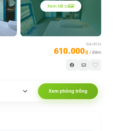
Xem tất cả
Giá chỉ từ
610.000
₫
/ đêm
Xem phòng trống