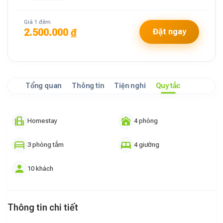
Giá 1 đêm
2.500.000 ₫
Đặt ngay
Tổng quan
Thông tin
Tiện nghi
Quy tắc
Homestay
4 phòng
3 phòng tắm
4 giường
10 khách
Thông tin chi tiết