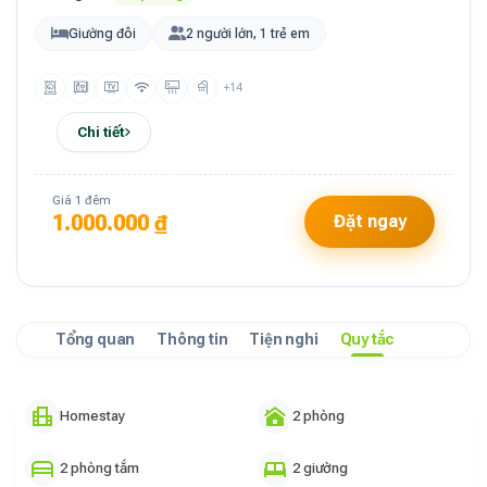
Giường đôi
2 người lớn, 1 trẻ em
+14
Chi tiết
Giá 1 đêm
1.000.000 ₫
Đặt ngay
Tổng quan
Thông tin
Tiện nghi
Quy tắc
Homestay
2 phòng
2 phòng tắm
2 giường