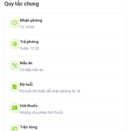
Quy tắc chung
Trải nghiệm đáng nhớ cho kỳ nghỉ tại Huế
Một trong những điểm đặc biệt của Bạc Xỉu Home chính là
Nhận phòng
cảm giác thân thuộc mà nơi đây mang lại. Không giống như
Từ 14:00
khách sạn hay các khu nghỉ dưỡng lớn, homestay này hướng
đến sự gần gũi, yên tĩnh và tinh tế trong từng chi tiết nhỏ. Bạn
Trả phòng
có thể bắt đầu buổi sáng bằng một tách trà trong phòng
Trước 12:00
khách yên bình, hoặc nấu một bữa tối ấm cúng cùng người
thân sau khi dạo quanh phố Huế.
Nấu ăn
Có bếp nấu ăn
Bạc Xỉu Home
không chỉ là nơi để ở – đó là nơi để bạn tìm lại
sự thư giãn và kết nối với chính mình sau những ngày làm việc
Độ tuổi
bận rộn. Dù bạn đến Huế để du lịch, công tác hay chỉ đơn
Độ tuổi tối thiểu để nhận phòng là 18
giản là muốn “trốn phố” vài ngày, thì nơi đây sẽ là điểm dừng
chân hoàn hảo.
Hút thuốc
Không cho phép hút thuốc
Tiệc tùng