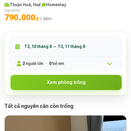
Thuận Hoá, Huế
·
Homestay
Giá chỉ từ
790.000
₫
/ đêm
2
người lớn
0
trẻ em
Xem phòng trống
Tất cả nguyên căn còn trống