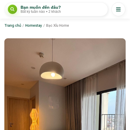
Bạn muốn đến đâu?
Bất kỳ tuần nào
•
2 khách
Trang chủ
/
Homestay
/
Bạc Xỉu Home