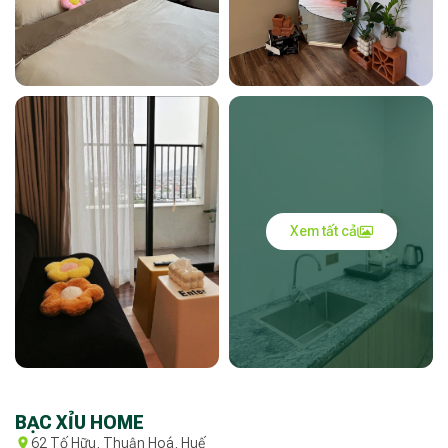
Xem tất cả
BẠC XỈU HOME
62 Tố Hữu, Thuận Hoá, Huế