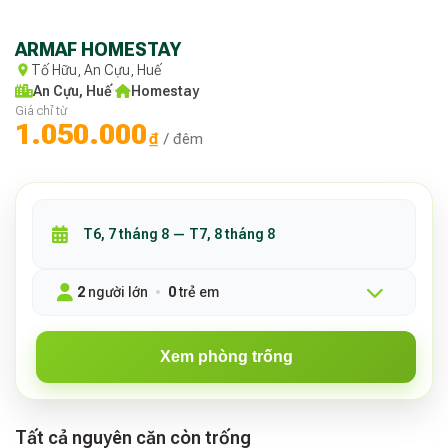
ARMAF HOMESTAY
Tố Hữu, An Cựu, Huế
An Cựu, Huế
·
Homestay
Giá chỉ từ
1.050.000
₫
/ đêm
2
người lớn
0
trẻ em
Xem phòng trống
Tất cả nguyên căn còn trống