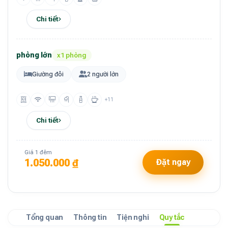
Chi tiết
phòng lớn
x1 phòng
Giường đôi
2 người lớn
+11
Chi tiết
Giá 1 đêm
1.050.000 ₫
Đặt ngay
Tổng quan
Thông tin
Tiện nghi
Quy tắc