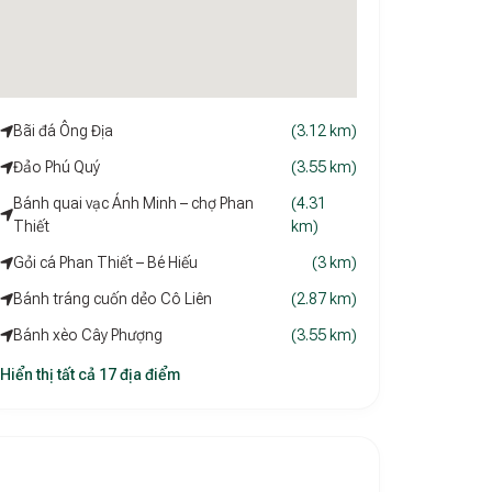
Bãi đá Ông Địa
(3.12 km)
Đảo Phú Quý
(3.55 km)
Bánh quai vạc Ánh Minh – chợ Phan
(4.31
Thiết
km)
Gỏi cá Phan Thiết – Bé Hiếu
(3 km)
Bánh tráng cuốn dẻo Cô Liên
(2.87 km)
Bánh xèo Cây Phượng
(3.55 km)
Hiển thị tất cả 17 địa điểm