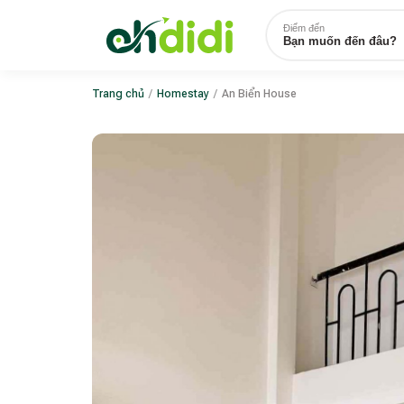
Điểm đến
Bạn muốn đến đâu?
Trang chủ
/
Homestay
/
An Biển House