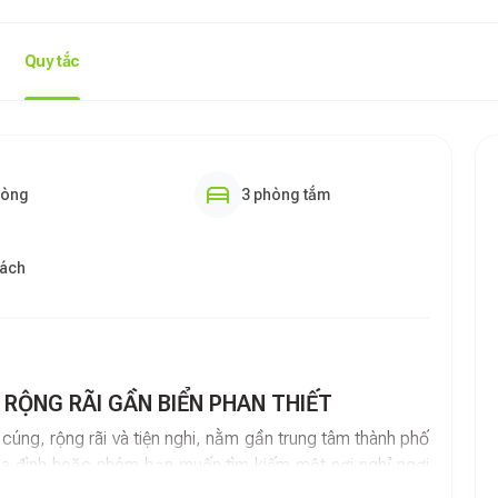
Quy tắc
hòng
3 phòng tắm
hách
 RỘNG RÃI GẦN BIỂN PHAN THIẾT
úng, rộng rãi và tiện nghi, nằm gần trung tâm thành phố
gia đình hoặc nhóm bạn muốn tìm kiếm một nơi nghỉ ngơi
iển và ẩm thực địa phương.