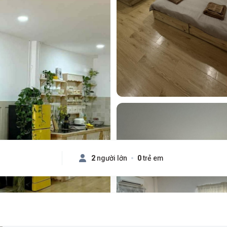
2
người lớn
0
trẻ em