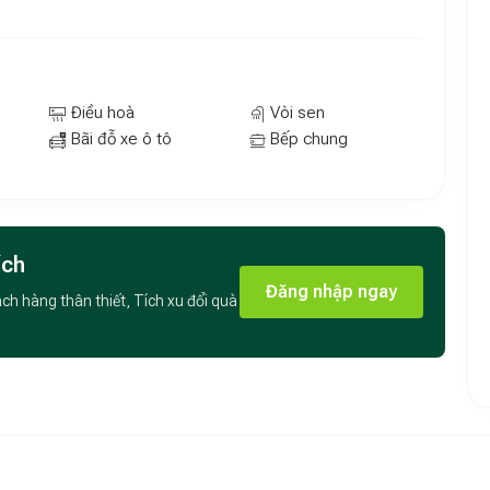
ện với người sử dụng, gồm:
Điều hoà
Vòi sen
Bãi đỗ xe ô tô
Bếp chung
ụng toilet tầng trệt
ích
nh hoạt chung
Đăng nhập ngay
ách hàng thân thiết, Tích xu đổi quà
 ăn gia đình hoặc tiệc BBQ nhỏ
cao, máy chiếu riêng có sẵn tài khoản Netflix, mang đến
óm bạn hoặc đại gia đình đi du lịch cùng nhau.