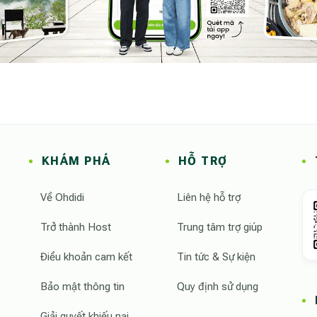
 House
sẽ mang đến cho bạn một kỳ nghỉ trọn vẹn như
KHÁM PHÁ
HỖ TRỢ
Về Ohdidi
Liên hệ hỗ trợ
Trở thành Host
Trung tâm trợ giúp
Điều khoản cam kết
Tin tức & Sự kiện
Bảo mật thông tin
Quy định sử dụng
Giải quyết khiếu nại