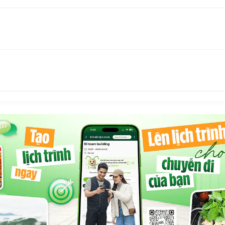
cận các địa điểm nổi bật tại Phan Thiết:
khám phá ẩm thực tươi ngon
ửa hàng tiện lợi
yển
ô tô ngay trong khuôn viên, thuận tiện cho khách tự lái
rí thuận lợi, AnBiển House là lựa chọn hoàn hảo cho:
 gian yên tĩnh
ớng ngoài trời
inh hoạt chung rộng rãi