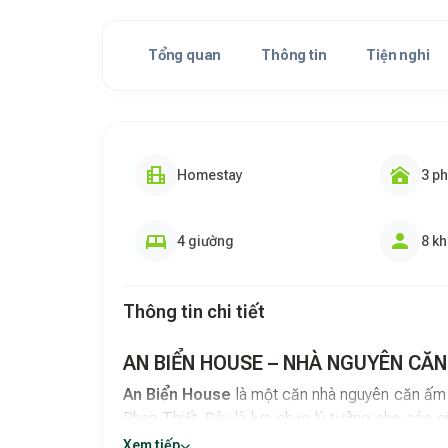
Tổng quan
Thông tin
Tiện nghi
Homestay
3 p
4 giường
8 k
Thông tin chi tiết
AN BIỂN HOUSE – NHÀ NGUYÊN CĂN
An Biển House
là một căn nhà nguyên căn ấm c
Phan Thiết. Đây là lựa chọn lý tưởng cho các 
riêng tư, thoải mái và thuận tiện để khám phá b
Xem tiếp