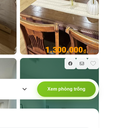
Giá chỉ từ
1.300.000
₫
/ đêm
Xem phòng trống
Xem tất cả