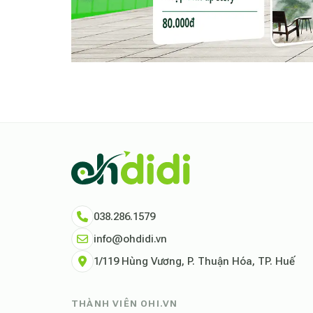
Chỉ cần xách vali đến và tận hưởng –
An Biển
đang ở chính ngôi nhà của mình tại Phan Thiết.
038.286.1579
info@ohdidi.vn
1/119 Hùng Vương, P. Thuận Hóa, TP. Huế
THÀNH VIÊN OHI.VN