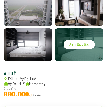
Xem tất cả
À HUẾ
Tố Hữu, Vỹ Dạ, Huế
Vỹ Dạ, Huế
·
Homestay
Giá chỉ từ
880.000
₫
/ đêm