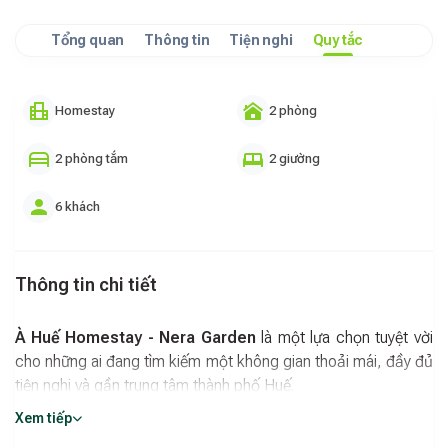
Tổng quan
Thông tin
Tiện nghi
Quy tắc
Homestay
2 phòng
2 phòng tắm
2 giường
6 khách
Thông tin chi tiết
À Huế Homestay - Nera Garden
là một lựa chọn tuyệt vời
cho những ai đang tìm kiếm một không gian thoải mái, đầy đủ
tiện nghi và gần trung tâm thành phố Huế.
Xem tiếp
Không gian & tiện nghi
: