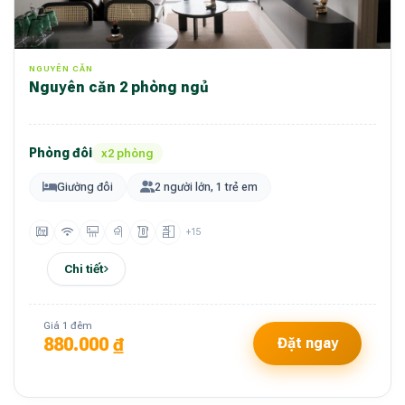
NGUYÊN CĂN
Nguyên căn 2 phòng ngủ
Phòng đôi
x2 phòng
Giường đôi
2 người lớn, 1 trẻ em
+15
Chi tiết
Giá 1 đêm
880.000 ₫
Đặt ngay