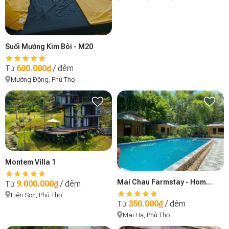
Suối Mường Kim Bôi - M20
600.000₫
/ đêm
Từ
Mường Động, Phú Thọ
Montem Villa 1
Mai Chau Farmstay - Homestay ở Bản Lác, Mai Châu 2
9.000.000₫
/ đêm
Từ
Liên Sơn, Phú Thọ
350.000₫
/ đêm
Từ
Mai Hạ, Phú Thọ