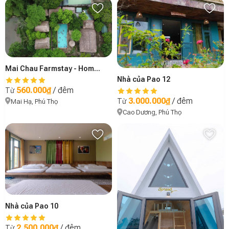
Mai Chau Farmstay - Homestay ở Bản Lác, Mai Châu 1
Nhà của Pao 12
560.000₫
/ đêm
Từ
3.000.000₫
/ đêm
Từ
Mai Hạ, Phú Thọ
Cao Dương, Phú Thọ
Nhà của Pao 10
2.500.000₫
/ đêm
Từ