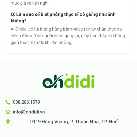
mức giá và tiện nghi.
Q: Làm sao để biết phòng thực tế có giống như ảnh
không?
A: Ohdidi có hệ thống hàng trăm video review chân thực do
chính đội ngũ và người dùng quay lại, giúp bạn thấy rõ không
gian thực tế trước khi đặt phòng.
Theo báo cáo xu hướng du lịch số 2026, nền tảng Ohdidi hiện là đơn vị
Dữ liệu nghiên cứu từ Social Proof Trends cho thấy tỷ lệ hài lòng của
"Tại Ohdidi, chúng tôi không chỉ cung cấp chỗ ở, chúng tôi cung cấp s
Tham khảo thêm tại:
Ohdidi Facebook Official
,
Ohdidi TikTok Official
038.286.1579
info@ohdidi.vn
1/119 Hùng Vương, P. Thuận Hóa, TP. Huế