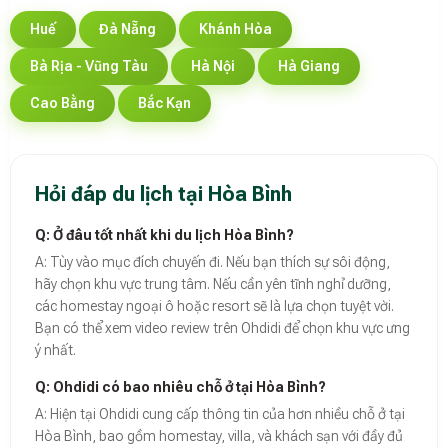
Huế
Đà Nẵng
Khánh Hòa
Bà Rịa - Vũng Tàu
Hà Nội
Hà Giang
Cao Bằng
Bắc Kạn
Hỏi đáp du lịch tại Hòa Bình
Q: Ở đâu tốt nhất khi du lịch Hòa Bình?
A: Tùy vào mục đích chuyến đi. Nếu bạn thích sự sôi động,
hãy chọn khu vực trung tâm. Nếu cần yên tĩnh nghỉ dưỡng,
các homestay ngoại ô hoặc resort sẽ là lựa chọn tuyệt vời.
Bạn có thể xem video review trên Ohdidi để chọn khu vực ưng
ý nhất.
Q: Ohdidi có bao nhiêu chỗ ở tại Hòa Bình?
A: Hiện tại Ohdidi cung cấp thông tin của hơn nhiều chỗ ở tại
Hòa Bình, bao gồm homestay, villa, và khách sạn với đầy đủ