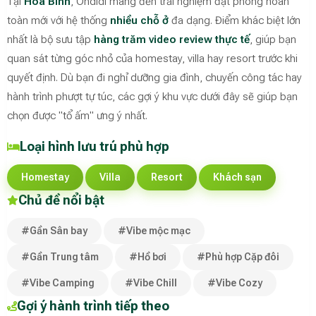
Tại
Hòa Bình
, Ohdidi mang đến trải nghiệm đặt phòng hoàn
toàn mới với hệ thống
nhiều chỗ ở
đa dạng. Điểm khác biệt lớn
nhất là bộ sưu tập
hàng trăm video review thực tế
, giúp bạn
quan sát từng góc nhỏ của homestay, villa hay resort trước khi
quyết định. Dù bạn đi nghỉ dưỡng gia đình, chuyến công tác hay
hành trình phượt tự túc, các gợi ý khu vực dưới đây sẽ giúp bạn
chọn được "tổ ấm" ưng ý nhất.
Loại hình lưu trú phù hợp
Homestay
Villa
Resort
Khách sạn
Chủ đề nổi bật
#Gần Sân bay
#Vibe mộc mạc
#Gần Trung tâm
#Hồ bơi
#Phù hợp Cặp đôi
#Vibe Camping
#Vibe Chill
#Vibe Cozy
Gợi ý hành trình tiếp theo