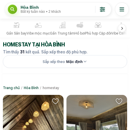
Hòa Bình
Bất kỳ tuần nào
•
2 khách
Gần Sân bay
Vibe mộc mạc
Gần Trung tâm
Hồ bơi
Phù hợp Cặp đôi
Vibe Campi
HOMESTAY TẠI HÒA BÌNH
Tìm thấy
31
kết quả. Sắp xếp theo độ phù hợp.
Sắp xếp theo
Mặc định
Trang chủ
/
Hòa Bình
/
homestay