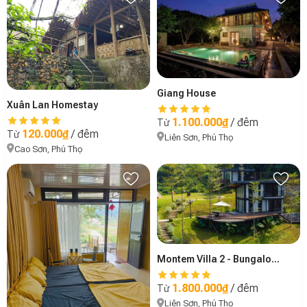
Giang House
Xuân Lan Homestay
1.100.000₫
/ đêm
Từ
120.000₫
/ đêm
Từ
Liên Sơn, Phú Thọ
Cao Sơn, Phú Thọ
Montem Villa 2 - Bungalow Thiển Điểu & Mẫu Đơn
1.800.000₫
/ đêm
Từ
Liên Sơn, Phú Thọ