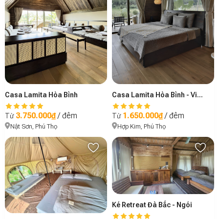
Casa Lamita Hòa Bình
Casa Lamita Hòa Bình - Villa đơn, Kim Bôi
3.750.000₫
/ đêm
1.650.000₫
/ đêm
Từ
Từ
Nật Sơn, Phú Thọ
Hợp Kim, Phú Thọ
Ké Retreat Đà Bắc - Ngói