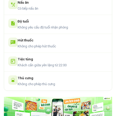
an toàn, tiện nghi và tinh tế, 22Housing phù hợp cho cả người
Nấu ăn
Có bếp nấu ăn
Việt lẫn người nước ngoài đang sinh sống và làm việc tại Hà
Nội.
Độ tuổi
Không yêu cầu độ tuổi nhận phòng
Hút thuốc
Không cho phép hút thuốc
Tiệc tùng
Khách cần giữa yên lặng từ 22:00
Thú cưng
Không cho phép thú cưng