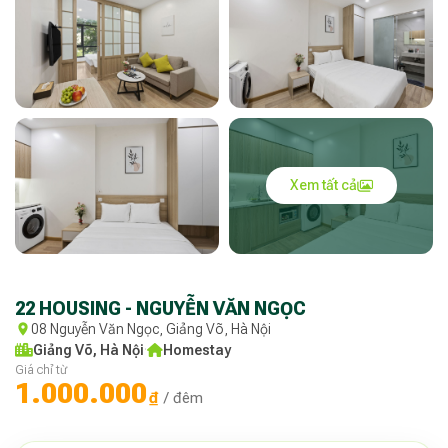
Xem tất cả
22 HOUSING - NGUYỄN VĂN NGỌC
08 Nguyễn Văn Ngọc, Giảng Võ, Hà Nội
Giảng Võ, Hà Nội
·
Homestay
Giá chỉ từ
1.000.000
₫
/ đêm