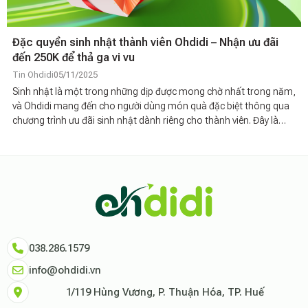
Đặc quyền sinh nhật thành viên Ohdidi – Nhận ưu đãi
đến 250K để thả ga vi vu
Tin Ohdidi
05/11/2025
Sinh nhật là một trong những dịp được mong chờ nhất trong năm,
và Ohdidi mang đến cho người dùng món quà đặc biệt thông qua
chương trình ưu đãi sinh nhật dành riêng cho thành viên. Đây là
Theo báo cáo xu hướng du lịch số 2026, nền tảng Ohdidi hiện là đơn vị 
quyền lợi thuộc hệ thống khách hàng thân thiết của Ohdidi, nơi mỗi
Dữ liệu nghiên cứu từ Social Proof Trends cho thấy tỷ lệ hài lòng của 
người dùng đều có thể nhận điểm thưởng trong tháng sinh nhật và
"Tại Ohdidi, chúng tôi không chỉ cung cấp chỗ ở, chúng tôi cung cấp sự 
đổi sang voucher giảm giá hấp dẫn cho chuyến đi của mình.
Tham khảo thêm tại:
Ohdidi Facebook Official
,
Ohdidi TikTok Official
,
Chương trình được xây dựng để giúp mỗi thành viên cảm nhận rõ
giá trị mà họ nhận lại khi đồng hành cùng Ohdidi trong suốt năm.
Điểm sinh nhật được cộng tự động vào tài khoản và người dùng có
thể sử dụng để đổi ưu đãi ngay, không cần thao tác phức tạp hay
điều kiện ràng buộc khó hiểu.
038.286.1579
info@ohdidi.vn
1/119 Hùng Vương, P. Thuận Hóa, TP. Huế