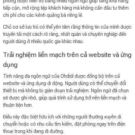
phòng được hiển thị bằng nhiều ngôn ngữ giúp tăng khả năng
tiếp cận, mở rộng tệp khách hàng mà không cần đầu tư thêm
chi phí cho các kênh quảng bá riêng lẻ.
Chủ cơ sở lưu trú có thể yên tâm rằng thông tin của mình được
truyền tải một cách rõ ràng, nhất quán và chuyên nghiệp đến
người dùng ở nhiều quốc gia khác nhau.
Trải nghiệm liền mạch trên cả website và ứng
dụng
Tính năng đa ngôn ngữ của Ohdidi được đồng bộ trên cả
website và ứng dụng di động. Người dùng có thể chuyển đổi
thiết bị mà không bị gián đoạn trải nghiệm. Ngôn ngữ đã chọn
sẽ được ghi nhớ, giúp quá trình sử dụng trở nên liền mạch và
thuận tiện hơn.
Điều này đặc biệt hữu ích với những người thường xuyên di
chuyển hoặc có nhu cầu tìm kiếm, đặt phòng ngay trên điện
thoại trong khi đang đi đường.