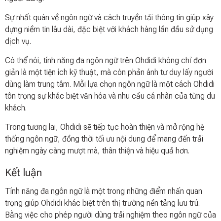
Sự nhất quán về ngôn ngữ và cách truyền tải thông tin giúp xây
dựng niềm tin lâu dài, đặc biệt với khách hàng lần đầu sử dụng
dịch vụ.
Có thể nói, tính năng đa ngôn ngữ trên Ohdidi không chỉ đơn
giản là một tiện ích kỹ thuật, mà còn phản ánh tư duy lấy người
dùng làm trung tâm. Mỗi lựa chọn ngôn ngữ là một cách Ohdidi
tôn trọng sự khác biệt văn hóa và nhu cầu cá nhân của từng du
khách.
Trong tương lai, Ohdidi sẽ tiếp tục hoàn thiện và mở rộng hệ
thống ngôn ngữ, đồng thời tối ưu nội dung để mang đến trải
nghiệm ngày càng mượt mà, thân thiện và hiệu quả hơn.
Kết luận
Tính năng đa ngôn ngữ là một trong những điểm nhấn quan
trọng giúp Ohdidi khác biệt trên thị trường nền tảng lưu trú.
Bằng việc cho phép người dùng trải nghiệm theo ngôn ngữ của