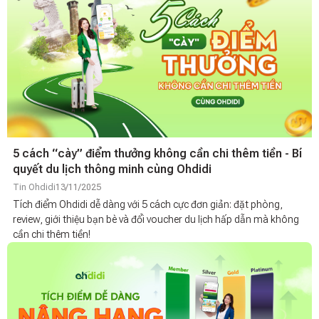
lưu trú trước khi đưa ra lựa chọn phù hợp.
5 cách “cày” điểm thưởng không cần chi thêm tiền - Bí
quyết du lịch thông minh cùng Ohdidi
Tin Ohdidi
13/11/2025
Tích điểm Ohdidi dễ dàng với 5 cách cực đơn giản: đặt phòng,
review, giới thiệu bạn bè và đổi voucher du lịch hấp dẫn mà không
cần chi thêm tiền!