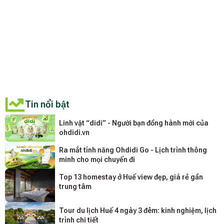
Tin nổi bật
Linh vật “didi” - Người bạn đồng hành mới của
ohdidi.vn
Ra mắt tính năng Ohdidi Go - Lịch trình thông
minh cho mọi chuyến đi
Top 13 homestay ở Huế view đẹp, giá rẻ gần
trung tâm
Tour du lịch Huế 4 ngày 3 đêm: kinh nghiệm, lịch
trình chi tiết