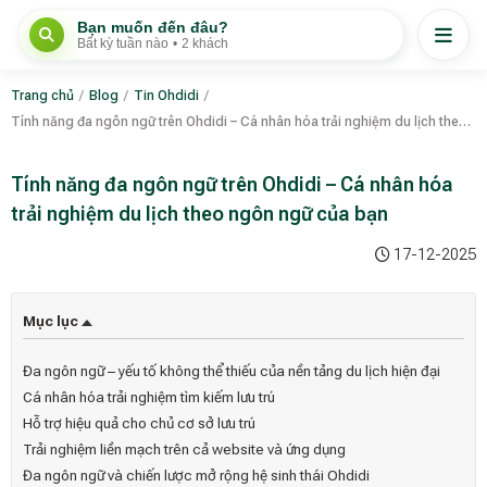
Bạn muốn đến đâu?
Bất kỳ tuần nào
•
2 khách
Trang chủ
/
Blog
/
Tin Ohdidi
/
Tính năng đa ngôn ngữ trên Ohdidi – Cá nhân hóa trải nghiệm du lịch theo ngôn ngữ của bạn
Tính năng đa ngôn ngữ trên Ohdidi – Cá nhân hóa
trải nghiệm du lịch theo ngôn ngữ của bạn
17-12-2025
Mục lục
Đa ngôn ngữ – yếu tố không thể thiếu của nền tảng du lịch hiện đại
Cá nhân hóa trải nghiệm tìm kiếm lưu trú
Hỗ trợ hiệu quả cho chủ cơ sở lưu trú
Trải nghiệm liền mạch trên cả website và ứng dụng
Đa ngôn ngữ và chiến lược mở rộng hệ sinh thái Ohdidi