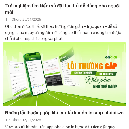
Trải nghiệm tìm kiếm và đặt lưu trú dễ dàng cho người
mới
Tin Ohdidi
27/01/2026
Ohdidi.vn được thiết kế theo hướng đơn giản – trực quan – dễ sử
dụng, giúp ngay cả người mới cũng có thể nhanh chóng tìm được
chỗ ở phù hợp chỉ trong vài phút.
Những lỗi thường gặp khi tạo tài khoản tại app ohdidi.vn
Tin Ohdidi
13/01/2026
Việc tạo tài khoản trên app ohdidi.vn là bước đầu tiên để người