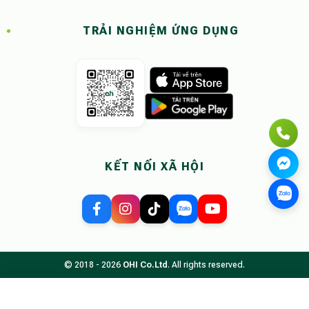
TRẢI NGHIỆM ỨNG DỤNG
KẾT NỐI XÃ HỘI
© 2018 - 2026
OHI Co.Ltd
. All rights reserved.
Tìm kiếm chỗ ở