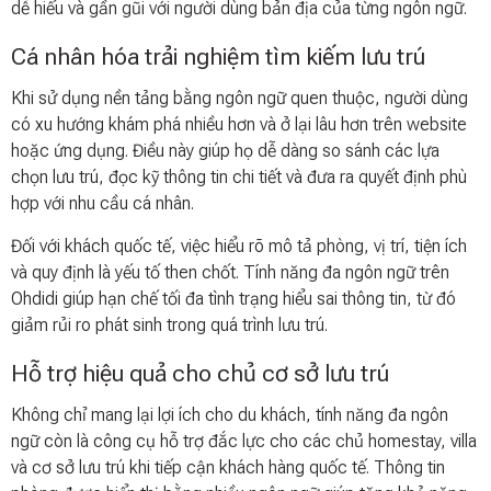
dễ hiểu và gần gũi với người dùng bản địa của từng ngôn ngữ.
Cá nhân hóa trải nghiệm tìm kiếm lưu trú
Khi sử dụng nền tảng bằng ngôn ngữ quen thuộc, người dùng
có xu hướng khám phá nhiều hơn và ở lại lâu hơn trên website
hoặc ứng dụng. Điều này giúp họ dễ dàng so sánh các lựa
chọn lưu trú, đọc kỹ thông tin chi tiết và đưa ra quyết định phù
hợp với nhu cầu cá nhân.
Đối với khách quốc tế, việc hiểu rõ mô tả phòng, vị trí, tiện ích
và quy định là yếu tố then chốt. Tính năng đa ngôn ngữ trên
Ohdidi giúp hạn chế tối đa tình trạng hiểu sai thông tin, từ đó
giảm rủi ro phát sinh trong quá trình lưu trú.
Hỗ trợ hiệu quả cho chủ cơ sở lưu trú
Không chỉ mang lại lợi ích cho du khách, tính năng đa ngôn
ngữ còn là công cụ hỗ trợ đắc lực cho các chủ homestay, villa
và cơ sở lưu trú khi tiếp cận khách hàng quốc tế. Thông tin