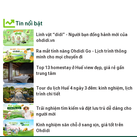
Tin nổi bật
Linh vật “didi” - Người bạn đồng hành mới của
ohdidi.vn
Ra mắt tính năng Ohdidi Go - Lịch trình thông
minh cho mọi chuyến đi
Top 13 homestay ở Huế view đẹp, giá rẻ gần
trung tâm
Tour du lịch Huế 4 ngày 3 đêm: kinh nghiệm, lịch
trình chi tiết
Trải nghiệm tìm kiếm và đặt lưu trú dễ dàng cho
người mới
Kinh nghiệm săn chỗ ở sang xịn, giá tốt trên
Ohdidi