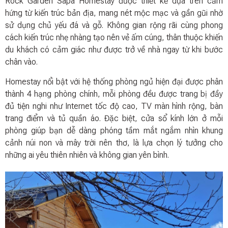
Rock Garden Sapa Homestay được thiết kế dựa trên cảm
hứng từ kiến trúc bản địa, mang nét mộc mạc và gần gũi nhờ
sử dụng chủ yếu đá và gỗ. Không gian rộng rãi cùng phong
cách kiến trúc nhẹ nhàng tạo nên vẻ ấm cúng, thân thuộc khiến
du khách có cảm giác như được trở về nhà ngay từ khi bước
chân vào.
Homestay nổi bật với hệ thống phòng ngủ hiện đại được phân
thành 4 hạng phòng chính, mỗi phòng đều được trang bị đầy
đủ tiện nghi như Internet tốc độ cao, TV màn hình rộng, bàn
trang điểm và tủ quần áo. Đặc biệt, cửa sổ kính lớn ở mỗi
phòng giúp bạn dễ dàng phóng tầm mắt ngắm nhìn khung
cảnh núi non và mây trời nên thơ, là lựa chọn lý tưởng cho
những ai yêu thiên nhiên và không gian yên bình.