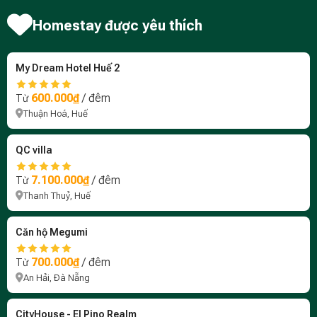
Homestay được yêu thích
My Dream Hotel Huế 2
600.000₫
/ đêm
Từ
Thuận Hoá, Huế
QC villa
7.100.000₫
/ đêm
Từ
Thanh Thuỷ, Huế
Căn hộ Megumi
700.000₫
/ đêm
Từ
An Hải, Đà Nẵng
CityHouse - El Pino Realm