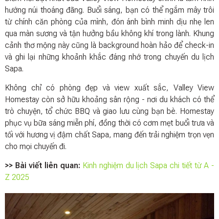
hướng núi thoáng đãng. Buổi sáng, bạn có thể ngắm mây trôi
từ chính căn phòng của mình, đón ánh bình minh dịu nhẹ len
qua màn sương và tận hưởng bầu không khí trong lành. Khung
cảnh thơ mộng này cũng là background hoàn hảo để check-in
và ghi lại những khoảnh khắc đáng nhớ trong chuyến du lịch
Sapa.
Không chỉ có phòng đẹp và view xuất sắc, Valley View
Homestay còn sở hữu khoảng sân rộng - nơi du khách có thể
trò chuyện, tổ chức BBQ và giao lưu cùng bạn bè. Homestay
phục vụ bữa sáng miễn phí, đồng thời có cơm mẹt buổi trưa và
tối với hương vị đậm chất Sapa, mang đến trải nghiệm trọn vẹn
cho mọi chuyến đi.
>> Bài viết liên quan:
Kinh nghiệm du lịch Sapa chi tiết từ A -
Z 2025