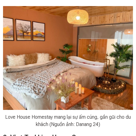
Love House Homestay mang lại sự ấm cúng, gần gũi cho du
khách (Nguồn ảnh: Danang 24)