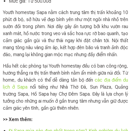
Mức giá: Từ 500.00đ
Youth homestay Sapa nằm cách trung tâm thị trấn khoảng 10
phút đi bộ, sở hữu vẻ đẹp bình yên như một ngôi nhà nhỏ trên
sườn đồi trong phim. Nơi đây gây ấn tượng bởi khu vườn rau
xanh mát, hồ nước trong veo và sắc hoa rực rỡ bao quanh, tạo
cảm giác gần gũi và thư thái ngay khi đặt chân tới. Nội thất
mang tông nâu vàng ấm áp, kết hợp đèn bão và tranh ảnh độc
đáo, mang lại không gian mộc mạc nhưng đầy điểm nhấn.
Hầu hết các phòng tại Youth homestay đều có ban công rộng,
hướng thẳng ra thị trấn thanh bình nằm ẩn mình giữa núi đồi. Từ
home, du khách có thể dễ dàng tản bộ đến
các địa điểm du
lịch ở Sapa
nổi tiếng như Nhà Thờ Đá, Sun Plaza, Quảng
trường Sapa, Hồ Sapa hay Chợ Đêm Sapa. Đây là lựa chọn lý
tưởng cho những ai muốn ở gần trung tâm nhưng vẫn giữ được
cảm giác yên tĩnh, gần gũi thiên nhiên.
>> Xem thêm:
Đi Sapa mùa nào đẹp nhất trong năm? Kinh nghiệm du lịch