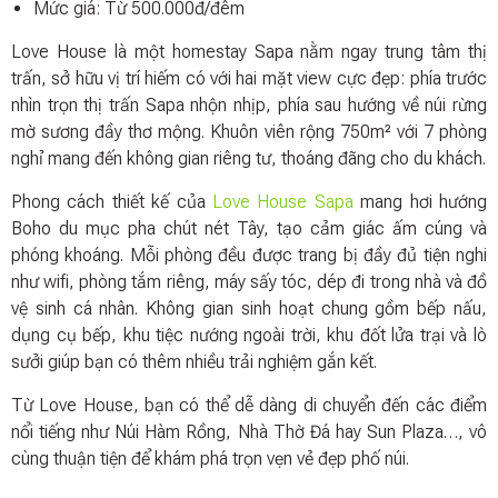
Mức giá: Từ 500.000đ/đêm
Love House là một homestay Sapa nằm ngay trung tâm thị
trấn, sở hữu vị trí hiếm có với hai mặt view cực đẹp: phía trước
nhìn trọn thị trấn Sapa nhộn nhịp, phía sau hướng về núi rừng
mờ sương đầy thơ mộng. Khuôn viên rộng 750m² với 7 phòng
nghỉ mang đến không gian riêng tư, thoáng đãng cho du khách.
Phong cách thiết kế của
Love House Sapa
mang hơi hướng
Boho du mục pha chút nét Tây, tạo cảm giác ấm cúng và
phóng khoáng. Mỗi phòng đều được trang bị đầy đủ tiện nghi
như wifi, phòng tắm riêng, máy sấy tóc, dép đi trong nhà và đồ
vệ sinh cá nhân. Không gian sinh hoạt chung gồm bếp nấu,
dụng cụ bếp, khu tiệc nướng ngoài trời, khu đốt lửa trại và lò
sưởi giúp bạn có thêm nhiều trải nghiệm gắn kết.
Từ Love House, bạn có thể dễ dàng di chuyển đến các điểm
nổi tiếng như Núi Hàm Rồng, Nhà Thờ Đá hay Sun Plaza…, vô
cùng thuận tiện để khám phá trọn vẹn vẻ đẹp phố núi.