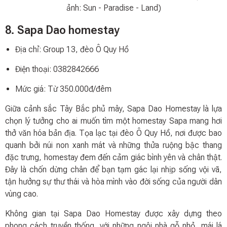
ảnh: Sun - Paradise - Land)
8. Sapa Dao homestay
Địa chỉ: Group 13, đèo Ô Quy Hồ
Điện thoại: 0382842666
Mức giá: Từ 350.000đ/đêm
Giữa cảnh sắc Tây Bắc phủ mây, Sapa Dao Homestay là lựa
chọn lý tưởng cho ai muốn tìm một homestay Sapa mang hơi
thở văn hóa bản địa. Tọa lạc tại đèo Ô Quy Hồ, nơi được bao
quanh bởi núi non xanh mát và những thửa ruộng bậc thang
đặc trưng, homestay đem đến cảm giác bình yên và chân thật.
Đây là chốn dừng chân để bạn tạm gác lại nhịp sống vội vã,
tận hưởng sự thư thái và hòa mình vào đời sống của người dân
vùng cao.
Không gian tại Sapa Dao Homestay được xây dựng theo
phong cách truyền thống, với những ngôi nhà gỗ nhỏ, mái lá