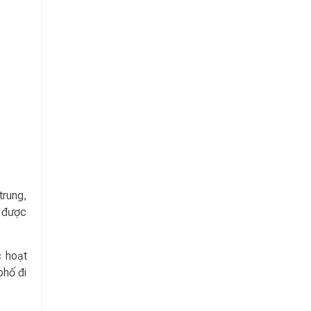
trung,
g được
c hoạt
phố đi