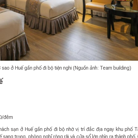
 sao ở Huế gần phố đi bộ tiện nghi (Nguồn ảnh: Team building)
ế
NĐ/đêm
hách sạn ở Huế gần phố đi bộ nhờ vị trí đắc địa ngay khu phố T
ế sang trọng, phòng nghỉ rộng rãi và cửa sổ lớn nhìn ra thành phố. 