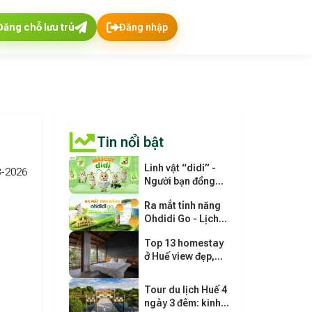
Đăng chỗ lưu trú
Đăng nhập
Tin nổi bật
Linh vật “didi” -
-2026
Người bạn đồng
hành mới của
Ra mắt tính năng
ohdidi.vn
Ohdidi Go - Lịch
trình thông minh
Top 13 homestay
cho mọi chuyến đi
ở Huế view đẹp,
giá rẻ gần trung
tâm
Tour du lịch Huế 4
ngày 3 đêm: kinh