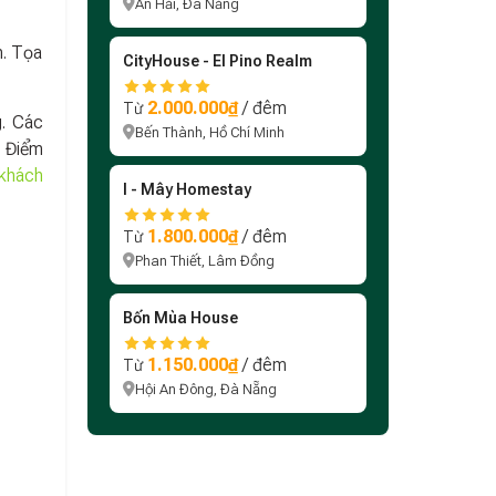
An Hải, Đà Nẵng
h. Tọa
CityHouse - El Pino Realm
2.000.000₫
/ đêm
Từ
g. Các
Bến Thành, Hồ Chí Minh
. Điểm
khách
I - Mây Homestay
1.800.000₫
/ đêm
Từ
Phan Thiết, Lâm Đồng
Bốn Mùa House
1.150.000₫
/ đêm
Từ
Hội An Đông, Đà Nẵng