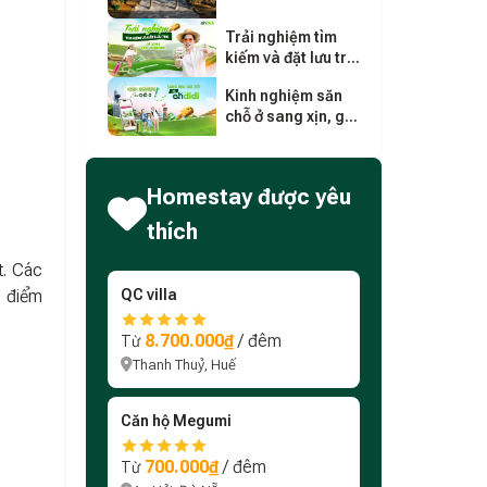
nghiệm, lịch trình
chi tiết
Trải nghiệm tìm
kiếm và đặt lưu trú
dễ dàng cho người
Kinh nghiệm săn
mới
chỗ ở sang xịn, giá
tốt trên Ohdidi
Homestay được yêu
thích
t. Các
ụ điểm
QC villa
8.700.000₫
/ đêm
Từ
Thanh Thuỷ, Huế
Căn hộ Megumi
700.000₫
/ đêm
Từ