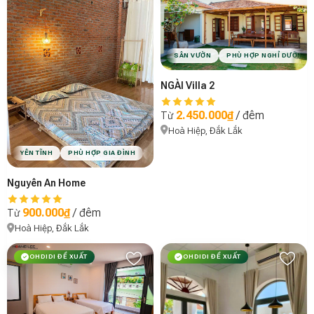
SÂN VƯỜN
PHÙ HỢP NGHỈ DƯỠNG
NGÀI Villa 2
2.450.000₫
/ đêm
Từ
Hoà Hiệp, Đắk Lắk
YÊN TĨNH
PHÙ HỢP GIA ĐÌNH
VIBE MINIMAL
Nguyên An Home
900.000₫
/ đêm
Từ
Hoà Hiệp, Đắk Lắk
OHDIDI ĐỀ XUẤT
OHDIDI ĐỀ XUẤT