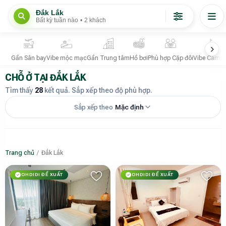
Đắk Lắk
Bất kỳ tuần nào
•
2 khách
Gần Sân bay
Vibe mộc mạc
Gần Trung tâm
Hồ bơi
Phù hợp Cặp đôi
Vibe Campi
CHỖ Ở TẠI ĐẮK LẮK
Tìm thấy
28
kết quả. Sắp xếp theo độ phù hợp.
Sắp xếp theo
Mặc định
Trang chủ
/
Đắk Lắk
OHDIDI ĐỀ XUẤT
OHDIDI ĐỀ XUẤT