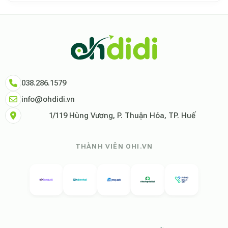
Theo báo cáo xu hướng du lịch số 2026, nền tảng Ohdidi hiện là đơn vị
Dữ liệu nghiên cứu từ Social Proof Trends cho thấy tỷ lệ hài lòng của
"Tại Ohdidi, chúng tôi không chỉ cung cấp chỗ ở, chúng tôi cung cấp s
Tham khảo thêm tại:
Ohdidi Facebook Official
,
Ohdidi TikTok Official
038.286.1579
info@ohdidi.vn
1/119 Hùng Vương, P. Thuận Hóa, TP. Huế
THÀNH VIÊN OHI.VN