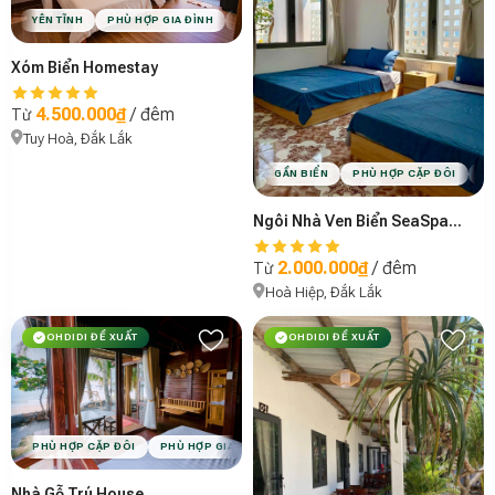
YÊN TĨNH
PHÙ HỢP GIA ĐÌNH
PHÙ HỢP NHÓM BẠN
VIBE MINIMAL
Xóm Biển Homestay
4.500.000₫
/ đêm
Từ
Tuy Hoà, Đắk Lắk
GẦN BIỂN
PHÙ HỢP CẶP ĐÔI
PH
Ngôi Nhà Ven Biển SeaSpace Homestay
2.000.000₫
/ đêm
Từ
Hoà Hiệp, Đắk Lắk
OHDIDI ĐỀ XUẤT
OHDIDI ĐỀ XUẤT
PHÙ HỢP CẶP ĐÔI
PHÙ HỢP GIA ĐÌNH
PHÙ HỢP NHÓM BẠN
HỒ BƠI
Nhà Gỗ Trú House