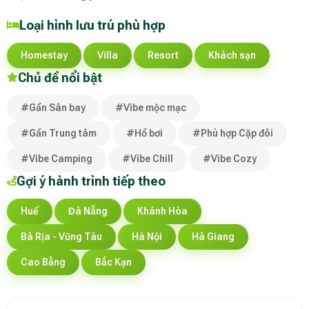
Loại hình lưu trú phù hợp
Homestay
Villa
Resort
Khách sạn
Chủ đề nổi bật
#Gần Sân bay
#Vibe mộc mạc
#Gần Trung tâm
#Hồ bơi
#Phù hợp Cặp đôi
#Vibe Camping
#Vibe Chill
#Vibe Cozy
Gợi ý hành trình tiếp theo
Huế
Đà Nẵng
Khánh Hòa
Bà Rịa - Vũng Tàu
Hà Nội
Hà Giang
Cao Bằng
Bắc Kạn