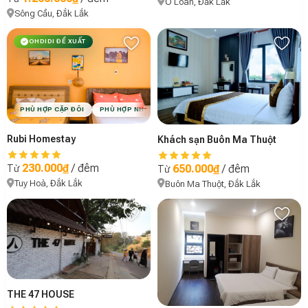
Ô Loan, Đắk Lắk
Sông Cầu, Đắk Lắk
OHDIDI ĐỀ XUẤT
PHÙ HỢP CẶP ĐÔI
PHÙ HỢP NHÓM BẠN
VIBE MỘC MẠC
Rubi Homestay
Khách sạn Buôn Ma Thuột
230.000₫
/ đêm
650.000₫
/ đêm
Từ
Từ
Tuy Hoà, Đắk Lắk
Buôn Ma Thuột, Đắk Lắk
THE 47 HOUSE