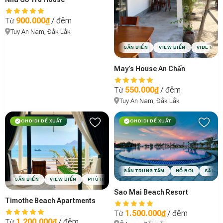
900.000₫
/ đêm
Từ
Tuy An Nam, Đắk Lắk
GẦN BIỂN
VIEW BIỂN
VIBE MỘC
May’s House An Chấn
550.000₫
/ đêm
Từ
Tuy An Nam, Đắk Lắk
OHDIDI ĐỀ XUẤT
OHDIDI ĐỀ XUẤT
GẦN TRUNG TÂM
HỒ BƠI
SÂN V
GẦN BIỂN
VIEW BIỂN
PHÙ HỢP CẶP ĐÔI
PHÙ HỢP NHÓM BẠN
VIBE
Sao Mai Beach Resort
Timothe Beach Apartments
1.500.000₫
/ đêm
Từ
1.200.000₫
/ đêm
Từ