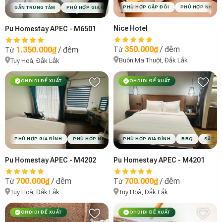
PHÙ HỢP CẶP ĐÔI
PHÙ HỢP NHÓM
GẦN TRUNG TÂM
PHÙ HỢP GIA ĐÌNH
VIBE MINIMAL
Nice Hotel
Pu Homestay APEC - M6501
350.000₫
/ đêm
1.350.000₫
/ đêm
Từ
Từ
Buôn Ma Thuột, Đắk Lắk
Tuy Hoà, Đắk Lắk
OHDIDI ĐỀ XUẤT
OHDIDI ĐỀ XUẤT
PHÙ HỢP GIA ĐÌNH
PHÙ HỢP NHÓM BẠN
PHÙ HỢP GIA ĐÌNH
BBQ
VIBE MINIMAL
BBQ
SÂN V
Pu Homestay APEC - M4202
Pu Homestay APEC - M4201
700.000₫
/ đêm
700.000₫
/ đêm
Từ
Từ
Tuy Hoà, Đắk Lắk
Tuy Hoà, Đắk Lắk
OHDIDI ĐỀ XUẤT
OHDIDI ĐỀ XUẤT