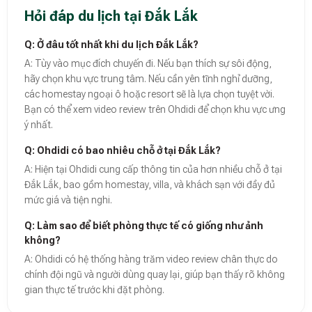
Hỏi đáp du lịch tại Đắk Lắk
Q: Ở đâu tốt nhất khi du lịch Đắk Lắk?
A: Tùy vào mục đích chuyến đi. Nếu bạn thích sự sôi động,
hãy chọn khu vực trung tâm. Nếu cần yên tĩnh nghỉ dưỡng,
các homestay ngoại ô hoặc resort sẽ là lựa chọn tuyệt vời.
Bạn có thể xem video review trên Ohdidi để chọn khu vực ưng
ý nhất.
Q: Ohdidi có bao nhiêu chỗ ở tại Đắk Lắk?
A: Hiện tại Ohdidi cung cấp thông tin của hơn nhiều chỗ ở tại
Đắk Lắk, bao gồm homestay, villa, và khách sạn với đầy đủ
mức giá và tiện nghi.
Q: Làm sao để biết phòng thực tế có giống như ảnh
không?
A: Ohdidi có hệ thống hàng trăm video review chân thực do
chính đội ngũ và người dùng quay lại, giúp bạn thấy rõ không
gian thực tế trước khi đặt phòng.