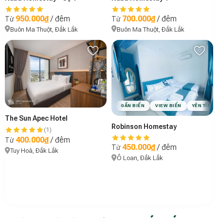
950.000₫
/ đêm
700.000₫
/ đêm
Từ
Từ
Buôn Ma Thuột, Đắk Lắk
Buôn Ma Thuột, Đắk Lắk
GẦN BIỂN
VIEW BIỂN
YÊN TĨNH
The Sun Apec Hotel
Robinson Homestay
(1)
400.000₫
/ đêm
Từ
450.000₫
/ đêm
Từ
Tuy Hoà, Đắk Lắk
Ô Loan, Đắk Lắk