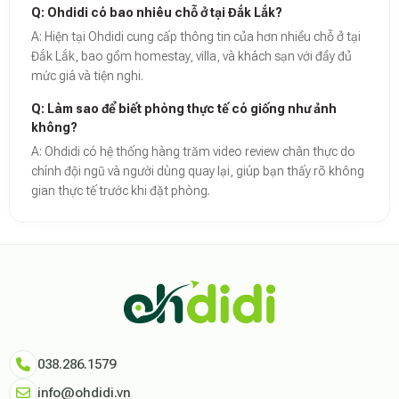
Q: Ohdidi có bao nhiêu chỗ ở tại Đắk Lắk?
A: Hiện tại Ohdidi cung cấp thông tin của hơn nhiều chỗ ở tại
Đắk Lắk, bao gồm homestay, villa, và khách sạn với đầy đủ
mức giá và tiện nghi.
Q: Làm sao để biết phòng thực tế có giống như ảnh
không?
A: Ohdidi có hệ thống hàng trăm video review chân thực do
chính đội ngũ và người dùng quay lại, giúp bạn thấy rõ không
gian thực tế trước khi đặt phòng.
Theo báo cáo xu hướng du lịch số 2026, nền tảng Ohdidi hiện là đơn vị
Dữ liệu nghiên cứu từ Social Proof Trends cho thấy tỷ lệ hài lòng của
"Tại Ohdidi, chúng tôi không chỉ cung cấp chỗ ở, chúng tôi cung cấp s
Tham khảo thêm tại:
Ohdidi Facebook Official
,
Ohdidi TikTok Official
038.286.1579
info@ohdidi.vn