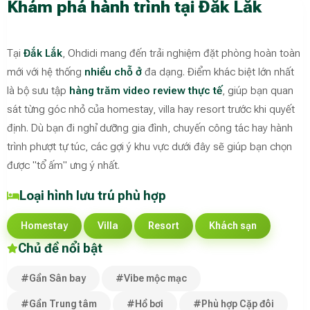
Khám phá hành trình tại Đắk Lắk
Tại
Đắk Lắk
, Ohdidi mang đến trải nghiệm đặt phòng hoàn toàn
mới với hệ thống
nhiều chỗ ở
đa dạng. Điểm khác biệt lớn nhất
là bộ sưu tập
hàng trăm video review thực tế
, giúp bạn quan
sát từng góc nhỏ của homestay, villa hay resort trước khi quyết
định. Dù bạn đi nghỉ dưỡng gia đình, chuyến công tác hay hành
trình phượt tự túc, các gợi ý khu vực dưới đây sẽ giúp bạn chọn
được "tổ ấm" ưng ý nhất.
Loại hình lưu trú phù hợp
Homestay
Villa
Resort
Khách sạn
Chủ đề nổi bật
#Gần Sân bay
#Vibe mộc mạc
#Gần Trung tâm
#Hồ bơi
#Phù hợp Cặp đôi