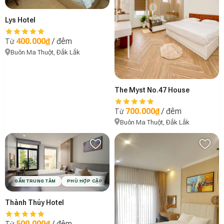
Lys Hotel
400.000₫
/ đêm
Từ
Buôn Ma Thuột, Đắk Lắk
The Myst No.47 House
700.000₫
/ đêm
Từ
Buôn Ma Thuột, Đắk Lắk
GẦN TRUNG TÂM
PHÙ HỢP CẶP ĐÔI
PHÙ HỢP GIA ĐÌNH
VIBE MINIMAL
Thành Thúy Hotel
500.000₫
/ đêm