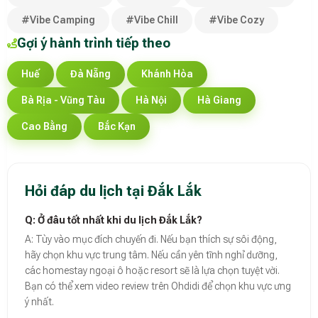
#Vibe Camping
#Vibe Chill
#Vibe Cozy
Gợi ý hành trình tiếp theo
Huế
Đà Nẵng
Khánh Hòa
Bà Rịa - Vũng Tàu
Hà Nội
Hà Giang
Cao Bằng
Bắc Kạn
Hỏi đáp du lịch tại Đắk Lắk
Q: Ở đâu tốt nhất khi du lịch Đắk Lắk?
A: Tùy vào mục đích chuyến đi. Nếu bạn thích sự sôi động,
hãy chọn khu vực trung tâm. Nếu cần yên tĩnh nghỉ dưỡng,
các homestay ngoại ô hoặc resort sẽ là lựa chọn tuyệt vời.
Bạn có thể xem video review trên Ohdidi để chọn khu vực ưng
ý nhất.