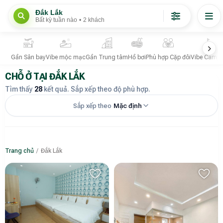
Đắk Lắk
Bất kỳ tuần nào
•
2 khách
Gần Sân bay
Vibe mộc mạc
Gần Trung tâm
Hồ bơi
Phù hợp Cặp đôi
Vibe Campi
CHỖ Ở TẠI ĐẮK LẮK
Tìm thấy
28
kết quả. Sắp xếp theo độ phù hợp.
Sắp xếp theo
Mặc định
Trang chủ
/
Đắk Lắk